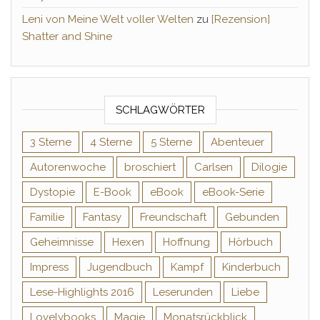
Leni von Meine Welt voller Welten
zu
[Rezension]
Shatter and Shine
SCHLAGWÖRTER
3 Sterne
4 Sterne
5 Sterne
Abenteuer
Autorenwoche
broschiert
Carlsen
Dilogie
Dystopie
E-Book
eBook
eBook-Serie
Familie
Fantasy
Freundschaft
Gebunden
Geheimnisse
Hexen
Hoffnung
Hörbuch
Impress
Jugendbuch
Kampf
Kinderbuch
Lese-Highlights 2016
Leserunden
Liebe
Lovelybooks
Magie
Monatsrückblick