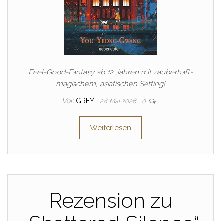
Feel-Good-Fantasy ab 12 Jahren mit zauberhaft-
magischem, asiatischen Setting!
Von
GREY
28. Mai 2026
0
Weiterlesen
Rezension zu