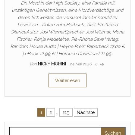
Ein Mord in der High Society, eine Familie mit
unzähligen Geheimnissen, eine Mordverdächtige und
deren Schwester, die versucht ihre Unschuld zu
beweisen … Daten zum Hörbuch: Titel: Shattered
SilenceAutor: Josi WismarSprecher: Josi Wismar, Mona
Fischer, Ronja Madeleine, Pia-Rhona Saxe Verlag:
Random House Audio | Heyne Preis: Paperback 17,00 €
| eBook 12,99 € | Hörbuch Download 21,95…
Von
NICKY MOHINI
24. Mai 2026
0
Weiterlesen
Seitennummerierung der Beitr
1
2
…
219
Nächste
Suchen nach: