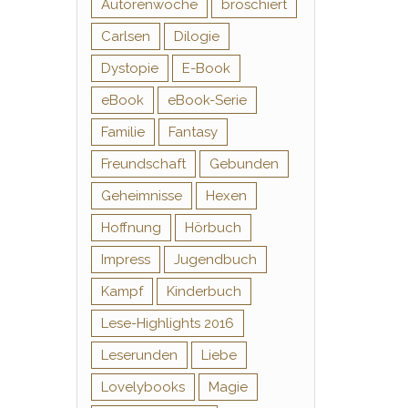
Autorenwoche
broschiert
Carlsen
Dilogie
Dystopie
E-Book
eBook
eBook-Serie
Familie
Fantasy
Freundschaft
Gebunden
Geheimnisse
Hexen
Hoffnung
Hörbuch
Impress
Jugendbuch
Kampf
Kinderbuch
Lese-Highlights 2016
Leserunden
Liebe
Lovelybooks
Magie