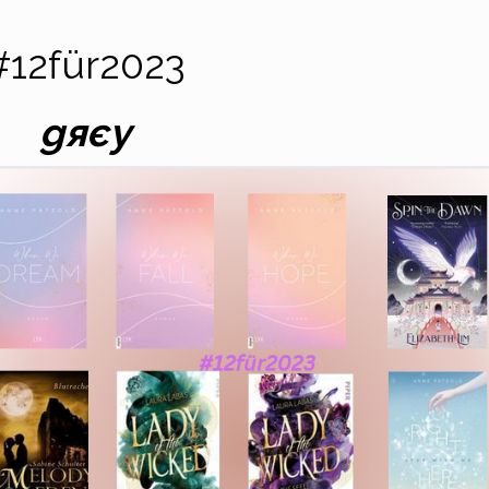
#12für2023
gяєу