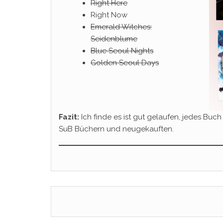
Right Here
Right Now
Emerald Witches:
Seidenblume
Blue Seoul Nights
Golden Seoul Days
Fazit:
Ich finde es ist gut gelaufen, jedes Buch
SuB Büchern und neugekauften.