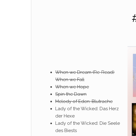
When we Dream (Re-Read)
When we Fall
When we Hope
Spin the Dawn
Melody of Eden: Blutrache
Lady of the Wicked: Das Herz
der Hexe
Lady of the Wicked: Die Seele
des Biests