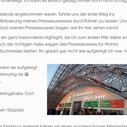
er unterwegs. Ich kann es ehrlich gesagt immer noch nicht richtig
gelände angekommen waren, führte uns der erste Weg ins
Aktivierung meines Presseausweises durchführen zu lassen. Un
tolz meinen Presseausweis tragen, wie Ihr hier sehen könnt.
 ein ganz besonderes Highlight, da ich zum ersten Mal dabei wa
h der richtigen Halle wegen des Presseausweis für Mohini
Buchmesse starten. Ihr glaubt gar nicht wie aufgeregt ich war, 
wenn sie aufgeregt
eelenruhig da 😀
*
eblingshalle. Dort
en Sitzplatz
r Fantasy-Leseinsel haben wir einen wunderschönen Messesta