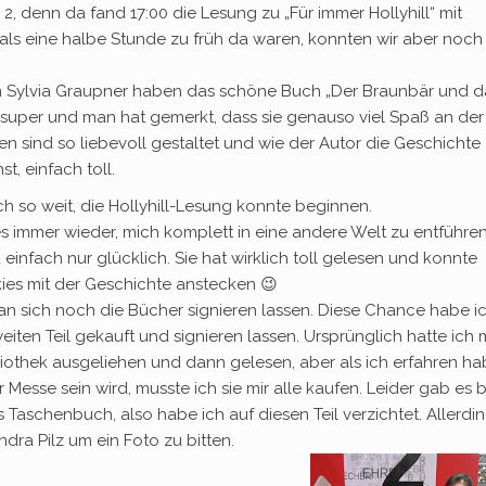
, denn da fand 17:00 die Lesung zu „Für immer Hollyhill“ mit
r als eine halbe Stunde zu früh da waren, konnten wir aber noch
rin Sylvia Graupner haben das schöne Buch „Der Braunbär und d
super und man hat gemerkt, dass sie genauso viel Spaß an der
n sind so liebevoll gestaltet und wie der Autor die Geschichte
t, einfach toll.
h so weit, die Hollyhill-Lesung konnte beginnen.
es immer wieder, mich komplett in eine andere Welt zu entführen
einfach nur glücklich. Sie hat wirklich toll gelesen und konnte
ies mit der Geschichte anstecken 😉
n sich noch die Bücher signieren lassen. Diese Chance habe i
iten Teil gekauft und signieren lassen. Ursprünglich hatte ich m
liothek ausgeliehen und dann gelesen, aber als ich erfahren ha
r Messe sein wird, musste ich sie mir alle kaufen. Leider gab es 
s Taschenbuch, also habe ich auf diesen Teil verzichtet. Allerdi
dra Pilz um ein Foto zu bitten.