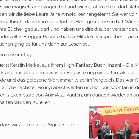
s wie magisch angezogen hat und wir mussten direkt dort steh
ben wir die liebe Laura Jane Arnold kennengelernt. Sie war von
mpathisch, dass man sie sofort ins Herz geschlossen hat. Wir h
ihre Bücher geplaudert und haben uns direkt super verstanden
ndervolles Blogger-Paket erhalten. Mit dem Versprechen, Laura
uchen ging es für uns dann zur Leseinsel.
 an diesem Tag.
rst Kerstin Merkel aus ihrem High-Fantasy Buch „Inzani – Die 
 klang, musste dann etwas an Begeisterung einbüßen, als die
e und das gelesene Wort immer leiser im Vergleich. Das war fü
an die nächste Lesung abschweiften und wir uns spontan in d
en 3 Exemplare von AnimA zu kaufen, um danach wieder an un
halten wurden, zu eilen.
 dass wir auch bei der Signierstunde