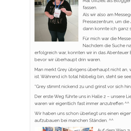
Mal offiziell als Blogg
fassen.
Als wir also am Messe
Pressezentrum, um die 
dann konnte ich ganz s
Für mich war die Messe
Nachdem die Suche nac
erfolgreich war, konnten wir in das Abenteuer 
bevor wir überhaupt drin waren.
Man merkt Grey übrigens überhaupt nicht an, 
ist. Während ich total hibbelig bin, steht sie s
*Grey stimmt nickend zu und grinst vor sich hin
Der erste Weg führte uns in Halle 2 – unsere Li
waren wir eigentlich fast immer anzutreffen ^^
Wir haben uns schon überlegt uns einen eigen
aufzubauen bei manchen Ständen. ^^
Auf dem Weg zu