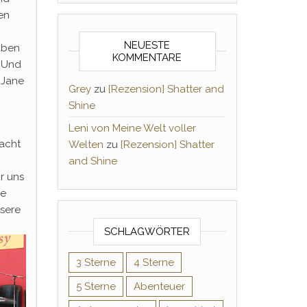
en
NEUESTE
aben
KOMMENTARE
. Und
 Jane
Grey
zu
[Rezension] Shatter and
Shine
Leni von Meine Welt voller
Macht
Welten
zu
[Rezension] Shatter
and Shine
r uns
ie
sere
SCHLAGWÖRTER
3 Sterne
4 Sterne
5 Sterne
Abenteuer