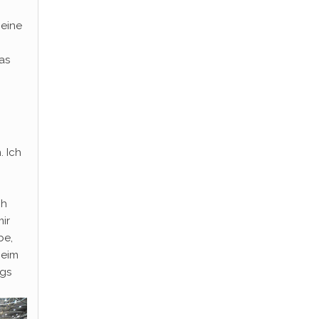
 eine
as
. Ich
ch
ir
be,
beim
ngs