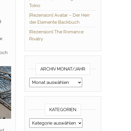
Tokio
[Rezension] Avatar – Der Herr
d
der Elemente Backbuch
[Rezension] The Romance
r.
Rivalry
noch
ARCHIV MONAT/JAHR
Archiv Monat/Jahr
KATEGORIEN
Kategorien
nd