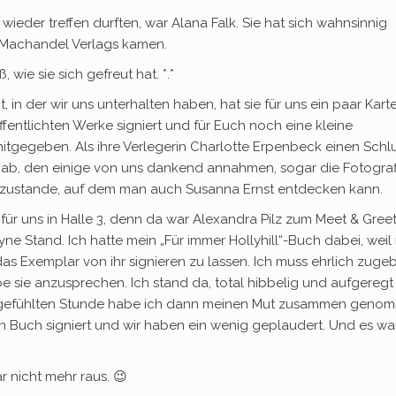
wieder treffen durften, war Alana Falk. Sie hat sich wahnsinnig
s Machandel Verlags kamen.
, wie sie sich gefreut hat. *.*
t, in der wir uns unterhalten haben, hat sie für uns ein paar Kart
öffentlichten Werke signiert und für Euch noch eine kleine
tgegeben. Als ihre Verlegerin Charlotte Erpenbeck einen Schl
sgab, den einige von uns dankend annahmen, sogar die Fotograf
 zustande, auf dem man auch Susanna Ernst entdecken kann.
für uns in Halle 3, denn da war Alexandra Pilz zum Meet & Gree
ne Stand. Ich hatte mein „Für immer Hollyhill“-Buch dabei, weil 
as Exemplar von ihr signieren zu lassen. Ich muss ehrlich zuge
e sie anzusprechen. Ich stand da, total hibbelig und aufgeregt
ner gefühlten Stunde habe ich dann meinen Mut zusammen geno
in Buch signiert und wir haben ein wenig geplaudert. Und es wa
r nicht mehr raus. 😉