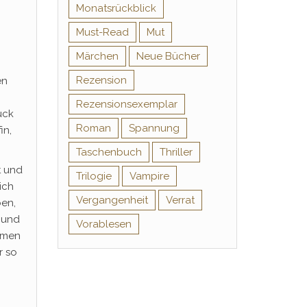
Monatsrückblick
Must-Read
Mut
Märchen
Neue Bücher
Rezension
en
Rezensionsexemplar
uck
Roman
Spannung
in,
Taschenbuch
Thriller
t und
Trilogie
Vampire
ich
Vergangenheit
Verrat
ben,
 und
Vorablesen
mmen
r so