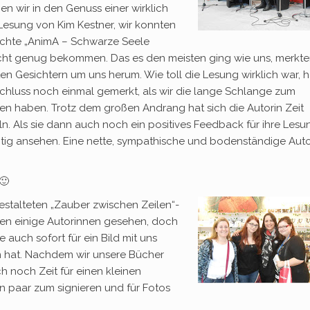
n wir in den Genuss einer wirklich
esung von Kim Kestner, wir konnten
ichte „AnimA – Schwarze Seele
cht genug bekommen. Das es den meisten ging wie uns, merkte
n Gesichtern um uns herum. Wie toll die Lesung wirklich war, 
nschluss noch einmal gemerkt, als wir die lange Schlange zum
en haben. Trotz dem großen Andrang hat sich die Autorin Zeit
n. Als sie dann auch noch ein positives Feedback für ihre Lesu
htig ansehen. Eine nette, sympathische und bodenständige Auto
🙂
estalteten „Zauber zwischen Zeilen“-
ben einige Autorinnen gesehen, doch
 auch sofort für ein Bild mit uns
n hat. Nachdem wir unsere Bücher
ch noch Zeit für einen kleinen
 paar zum signieren und für Fotos