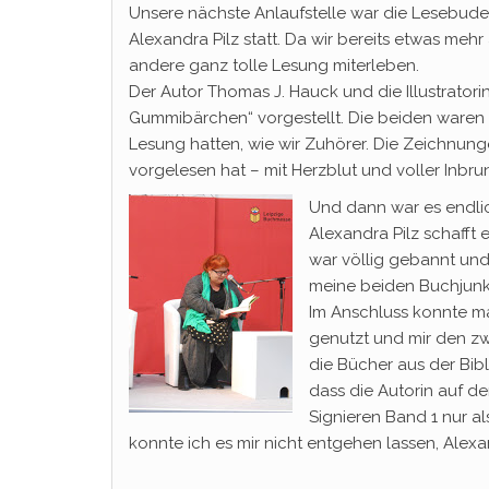
Unsere nächste Anlaufstelle war die Lesebude 2
Alexandra Pilz statt. Da wir bereits etwas meh
andere ganz tolle Lesung miterleben.
Der Autor Thomas J. Hauck und die Illustrato
Gummibärchen“ vorgestellt. Die beiden waren 
Lesung hatten, wie wir Zuhörer. Die Zeichnunge
vorgelesen hat – mit Herzblut und voller Inbruns
Und dann war es endlic
Alexandra Pilz schafft 
war völlig gebannt und 
meine beiden Buchjunk
Im Anschluss konnte ma
genutzt und mir den zwe
die Bücher aus der Bib
dass die Autorin auf de
Signieren Band 1 nur al
konnte ich es mir nicht entgehen lassen, Alexan