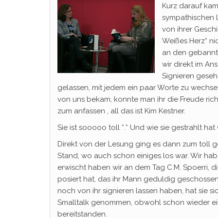
Kurz darauf kame
sympathischen L
von ihrer Gesch
Weißes Herz“ ni
an den gebannte
wir direkt im A
Signieren geseh
gelassen, mit jedem ein paar Worte zu wechsel
von uns bekam, konnte man ihr die Freude ric
zum anfassen , all das ist Kim Kestner.
Sie ist sooooo toll *.* Und wie sie gestrahlt hat 
Direkt von der Lesung ging es dann zum toll g
Stand, wo auch schon einiges los war. Wir ha
erwischt haben wir an dem Tag C.M. Spoerri, die
posiert hat, das ihr Mann geduldig geschosse
noch von ihr signieren lassen haben, hat sie si
Smalltalk genommen, obwohl schon wieder ein
bereitstanden.