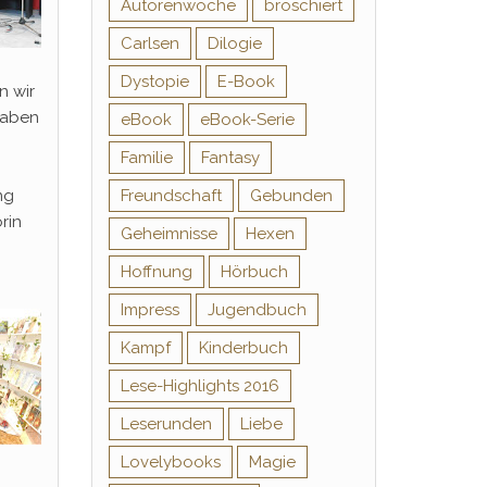
Autorenwoche
broschiert
Carlsen
Dilogie
Dystopie
E-Book
n wir
haben
eBook
eBook-Serie
Familie
Fantasy
ng
Freundschaft
Gebunden
rin
Geheimnisse
Hexen
Hoffnung
Hörbuch
Impress
Jugendbuch
Kampf
Kinderbuch
Lese-Highlights 2016
Leserunden
Liebe
Lovelybooks
Magie