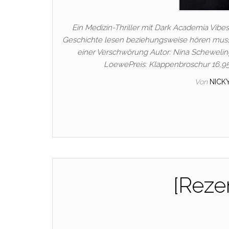
Ein Medizin-Thriller mit Dark Academia Vibe
Geschichte lesen beziehungsweise hören muss 
einer Verschwörung Autor: Nina Scheweling
LoewePreis: Klappenbroschur 16,95
Von
NICK
[Reze