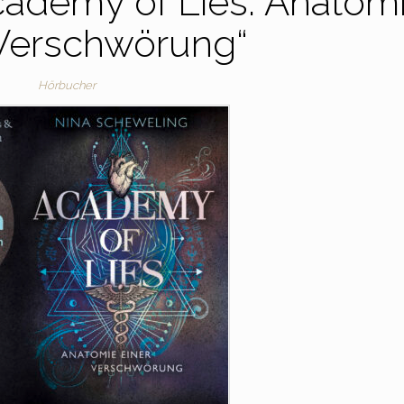
cademy of Lies: Anatom
 Verschwörung“
Hörbucher