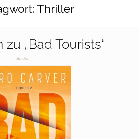
agwort:
Thriller
 zu „Bad Tourists“
Bücher