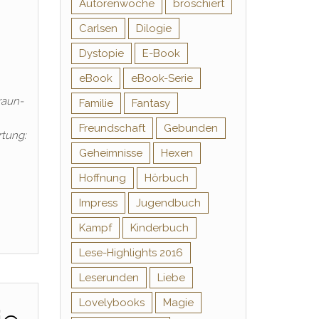
Autorenwoche
broschiert
Carlsen
Dilogie
Dystopie
E-Book
eBook
eBook-Serie
raun-
Familie
Fantasy
Freundschaft
Gebunden
rtung:
Geheimnisse
Hexen
Hoffnung
Hörbuch
Impress
Jugendbuch
Kampf
Kinderbuch
Lese-Highlights 2016
Leserunden
Liebe
Lovelybooks
Magie