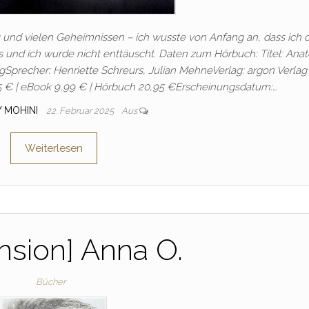
s und vielen Geheimnissen – ich wusste von Anfang an, dass ich 
und ich wurde nicht enttäuscht. Daten zum Hörbuch: Titel: Ana
Sprecher: Henriette Schreurs, Julian MehneVerlag: argon Verlag 
 € | eBook 9,99 € | Hörbuch 20,95 €Erscheinungsdatum:…
Y MOHINI
22. Februar 2025
Aus
Weiterlesen
nsion] Anna O.
Bücher