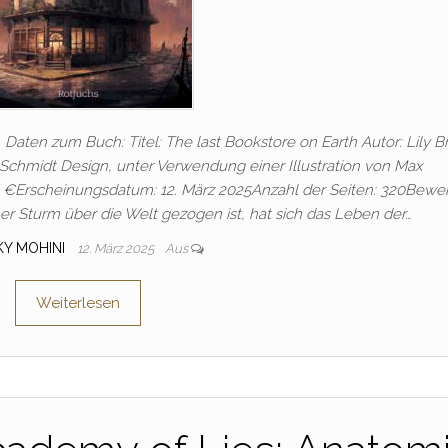
. Daten zum Buch: Titel: The last Bookstore on Earth Autor: Lily B
Schmidt Design, unter Verwendung einer Illustration von Max
9 €Erscheinungsdatum: 12. März 2025Anzahl der Seiten: 320Bewe
r Sturm über die Welt gezogen ist, hat sich das Leben der…
KY MOHINI
12. März 2025
Aus
Weiterlesen