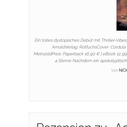
Ein tolles dystopisches Debüt mit Thriller-Vibes
ArnoldVerlag: RotfuchsCover: Cordula 
MeinzoldPreis: Paperback 16,90 € | eBook 12,9
4 Sterne Nachdem ein apokalyptische
Von
NIC