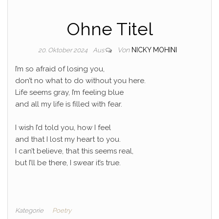
Ohne Titel
Von
NICKY MOHINI
20. Oktober 2024
Aus
I’m so afraid of losing you,
don’t no what to do without you here.
Life seems gray, I’m feeling blue
and all my life is filled with fear.
I wish I’d told you, how I feel
and that I lost my heart to you.
I can’t believe, that this seems real,
but I’ll be there, I swear it’s true.
Kategorie
Poetry