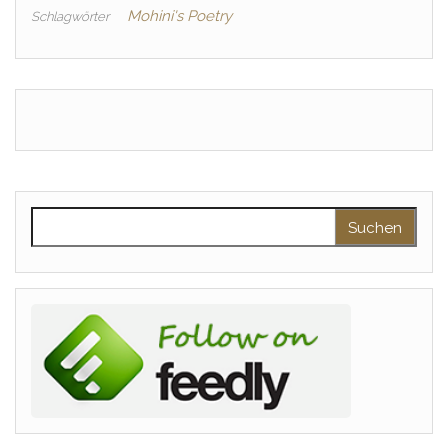
Mohini's Poetry
Schlagwörter
Suchen nach: