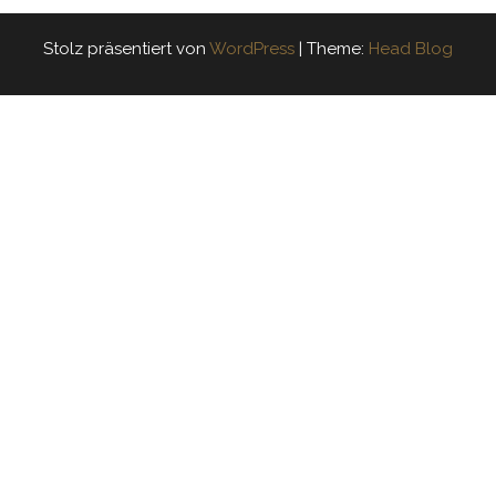
Stolz präsentiert von
WordPress
|
Theme:
Head Blog