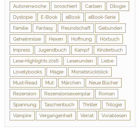
Autorenwoche
broschiert
Carlsen
Dilogie
Dystopie
E-Book
eBook
eBook-Serie
Familie
Fantasy
Freundschaft
Gebunden
Geheimnisse
Hexen
Hoffnung
Hörbuch
Impress
Jugendbuch
Kampf
Kinderbuch
Lese-Highlights 2016
Leserunden
Liebe
Lovelybooks
Magie
Monatsrückblick
Must-Read
Mut
Märchen
Neue Bücher
Rezension
Rezensionsexemplar
Roman
Spannung
Taschenbuch
Thriller
Trilogie
Vampire
Vergangenheit
Verrat
Vorablesen