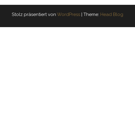
Stolz präsentiert von
WordPress
|
Theme:
Head Blog