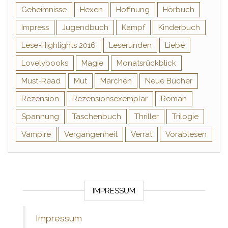
Geheimnisse
Hexen
Hoffnung
Hörbuch
Impress
Jugendbuch
Kampf
Kinderbuch
Lese-Highlights 2016
Leserunden
Liebe
Lovelybooks
Magie
Monatsrückblick
Must-Read
Mut
Märchen
Neue Bücher
Rezension
Rezensionsexemplar
Roman
Spannung
Taschenbuch
Thriller
Trilogie
Vampire
Vergangenheit
Verrat
Vorablesen
IMPRESSUM
Impressum