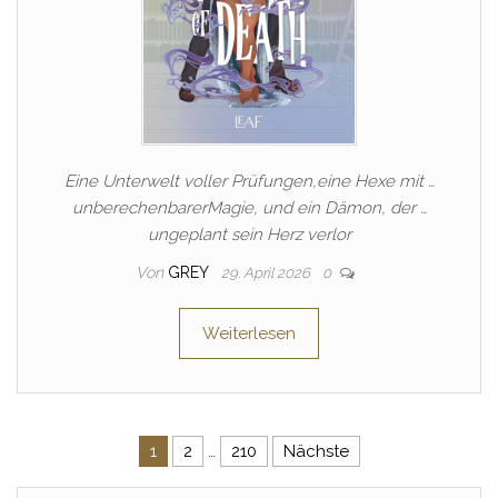
Eine Unterwelt voller Prüfungen,eine Hexe mit …
unberechenbarerMagie, und ein Dämon, der …
ungeplant sein Herz verlor
Von
GREY
29. April 2026
0
Weiterlesen
Seitennummerierung der Beitr
1
2
…
210
Nächste