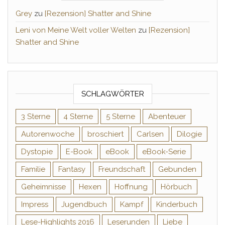
Grey
zu
[Rezension] Shatter and Shine
Leni von Meine Welt voller Welten
zu
[Rezension]
Shatter and Shine
SCHLAGWÖRTER
3 Sterne
4 Sterne
5 Sterne
Abenteuer
Autorenwoche
broschiert
Carlsen
Dilogie
Dystopie
E-Book
eBook
eBook-Serie
Familie
Fantasy
Freundschaft
Gebunden
Geheimnisse
Hexen
Hoffnung
Hörbuch
Impress
Jugendbuch
Kampf
Kinderbuch
Lese-Highlights 2016
Leserunden
Liebe