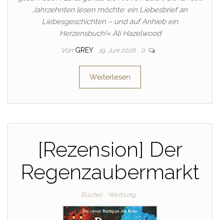
Jahrzehnten lesen möchte: ein Liebesbrief an
Liebesgeschichten – und auf Anhieb ein
Herzensbuch!« Ali Hazelwood
Von
GREY
19. Juni 2026
0
Weiterlesen
[Rezension] Der
Regenzaubermarkt
Bücher
Werbung