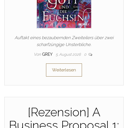
Auftakt eines bezaubernden Zweiteilers über zwei
scharfzüngige Unsterbliche.
Von
GREY
5. August 2026
0
Weiterlesen
[Rezension] A
Business Proposal 1: