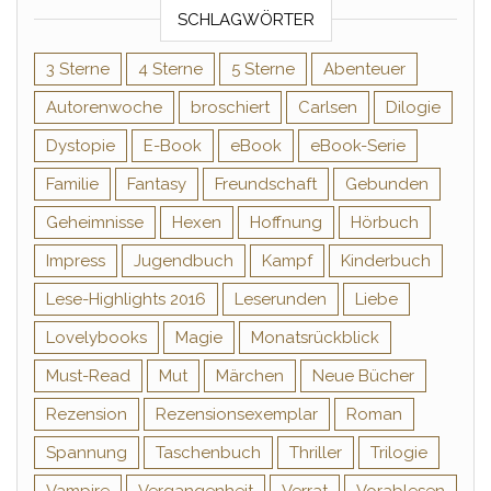
SCHLAGWÖRTER
3 Sterne
4 Sterne
5 Sterne
Abenteuer
Autorenwoche
broschiert
Carlsen
Dilogie
Dystopie
E-Book
eBook
eBook-Serie
Familie
Fantasy
Freundschaft
Gebunden
Geheimnisse
Hexen
Hoffnung
Hörbuch
Impress
Jugendbuch
Kampf
Kinderbuch
Lese-Highlights 2016
Leserunden
Liebe
Lovelybooks
Magie
Monatsrückblick
Must-Read
Mut
Märchen
Neue Bücher
Rezension
Rezensionsexemplar
Roman
Spannung
Taschenbuch
Thriller
Trilogie