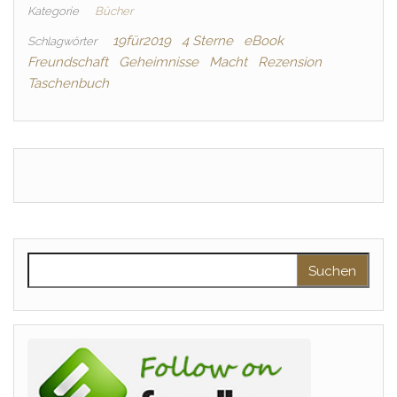
Kategorie
Bücher
19für2019
4 Sterne
eBook
Schlagwörter
Freundschaft
Geheimnisse
Macht
Rezension
Taschenbuch
Suchen nach: