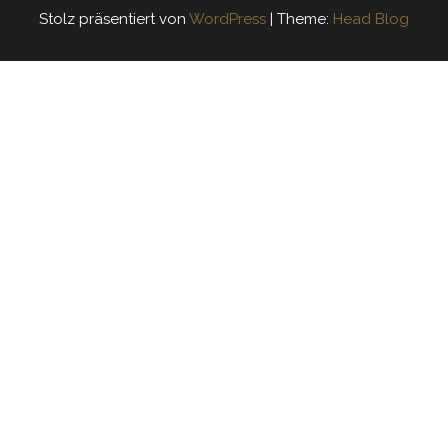
Stolz präsentiert von
WordPress
|
Theme:
Head Blog