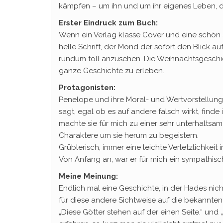
kämpfen – um ihn und um ihr eigenes Leben, d
Erster Eindruck zum Buch:
Wenn ein Verlag klasse Cover und eine schön 
helle Schrift, der Mond der sofort den Blick au
rundum toll anzusehen. Die Weihnachtsgeschic
ganze Geschichte zu erleben.
Protagonisten:
Penelope und ihre Moral- und Wertvorstellunge
sagt, egal ob es auf andere falsch wirkt, finde 
machte sie für mich zu einer sehr unterhaltsam
Charaktere um sie herum zu begeistern.
Grüblerisch, immer eine leichte Verletzlichkeit 
Von Anfang an, war er für mich ein sympathis
Meine Meinung:
Endlich mal eine Geschichte, in der Hades nich
für diese andere Sichtweise auf die bekannte
„Diese Götter stehen auf der einen Seite.“ und 