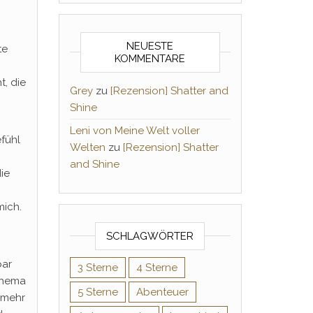
NEUESTE
te
KOMMENTARE
, die
Grey
zu
[Rezension] Shatter and
Shine
Leni von Meine Welt voller
efühl
Welten
zu
[Rezension] Shatter
and Shine
ie
mich.
SCHLAGWÖRTER
bar
3 Sterne
4 Sterne
chema
5 Sterne
Abenteuer
e mehr