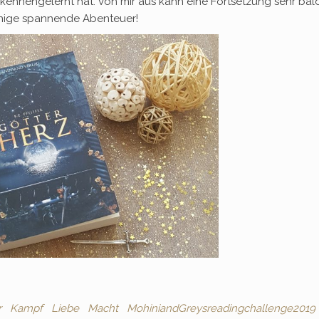
ur kennengelernt hat. Von mir aus kann eine Fortsetzung sehr bal
einige spannende Abenteuer!
r
Kampf
Liebe
Macht
MohiniandGreysreadingchallenge2019