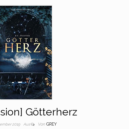
sion] Götterherz
Von
GREY
tember 2019
Aus