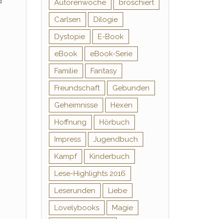
d
Autorenwoche
broschiert
Carlsen
Dilogie
Dystopie
E-Book
eBook
eBook-Serie
Familie
Fantasy
Freundschaft
Gebunden
Geheimnisse
Hexen
Hoffnung
Hörbuch
Impress
Jugendbuch
Kampf
Kinderbuch
Lese-Highlights 2016
Leserunden
Liebe
Lovelybooks
Magie