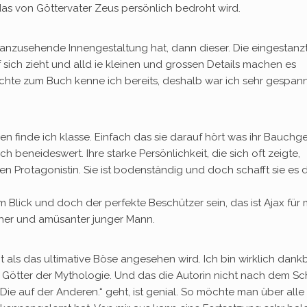
as von Göttervater Zeus persönlich bedroht wird.
anzusehende Innengestaltung hat, dann dieser. Die eingestanz
f sich zieht und alld ie kleinen und grossen Details machen es
hte zum Buch kenne ich bereits, deshalb war ich sehr gespannt
n finde ich klasse. Einfach das sie darauf hört was ihr Bauchg
ich beneideswert. Ihre starke Persönlichkeit, die sich oft zeigte,
en Protagonistin. Sie ist bodenständig und doch schafft sie es d
im Blick und doch der perfekte Beschützer sein, das ist Ajax für 
cher und amüsanter junger Mann.
t als das ultimative Böse angesehen wird. Ich bin wirklich dank
n Götter der Mythologie. Und das die Autorin nicht nach dem S
„Die auf der Anderen.“ geht, ist genial. So möchte man über all