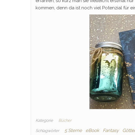
erfahren, so kurz man sie vielleicht erstmal n
kommen, denn da ist noch viel Potenzial für 
Kategorie
Bücher
5 Sterne
eBook
Fantasy
Götte
Schlagwörter