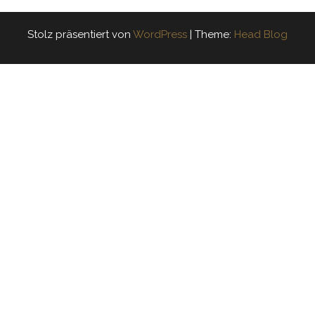
Stolz präsentiert von
WordPress
|
Theme:
Head Blog