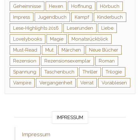
Geheimnisse
Hexen
Hoffnung
Hörbuch
Impress
Jugendbuch
Kampf
Kinderbuch
Lese-Highlights 2016
Leserunden
Liebe
Lovelybooks
Magie
Monatsrückblick
Must-Read
Mut
Märchen
Neue Bücher
Rezension
Rezensionsexemplar
Roman
Spannung
Taschenbuch
Thriller
Trilogie
Vampire
Vergangenheit
Verrat
Vorablesen
IMPRESSUM
Impressum