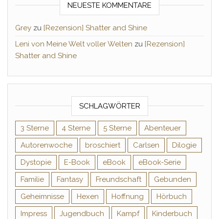
NEUESTE KOMMENTARE
Grey
zu
[Rezension] Shatter and Shine
Leni von Meine Welt voller Welten
zu
[Rezension]
Shatter and Shine
SCHLAGWÖRTER
3 Sterne
4 Sterne
5 Sterne
Abenteuer
Autorenwoche
broschiert
Carlsen
Dilogie
Dystopie
E-Book
eBook
eBook-Serie
Familie
Fantasy
Freundschaft
Gebunden
Geheimnisse
Hexen
Hoffnung
Hörbuch
Impress
Jugendbuch
Kampf
Kinderbuch