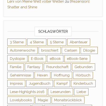
Leni von Meine Welt voller Welten
zu
[Rezension]
Shatter and Shine
SCHLAGWÖRTER
3 Sterne
4 Sterne
5 Sterne
Abenteuer
Autorenwoche
broschiert
Carlsen
Dilogie
Dystopie
E-Book
eBook
eBook-Serie
Familie
Fantasy
Freundschaft
Gebunden
Geheimnisse
Hexen
Hoffnung
Hörbuch
Impress
Jugendbuch
Kampf
Kinderbuch
Lese-Highlights 2016
Leserunden
Liebe
Lovelybooks
Magie
Monatsrückblick