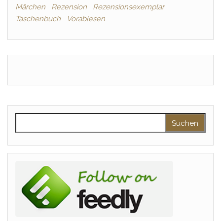
Märchen
Rezension
Rezensionsexemplar
Taschenbuch
Vorablesen
Suchen nach: