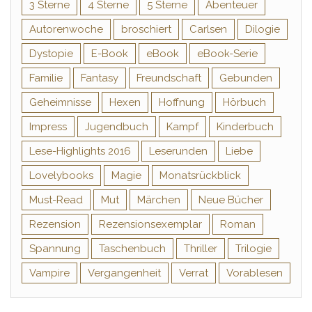
3 Sterne
4 Sterne
5 Sterne
Abenteuer
Autorenwoche
broschiert
Carlsen
Dilogie
Dystopie
E-Book
eBook
eBook-Serie
Familie
Fantasy
Freundschaft
Gebunden
Geheimnisse
Hexen
Hoffnung
Hörbuch
Impress
Jugendbuch
Kampf
Kinderbuch
Lese-Highlights 2016
Leserunden
Liebe
Lovelybooks
Magie
Monatsrückblick
Must-Read
Mut
Märchen
Neue Bücher
Rezension
Rezensionsexemplar
Roman
Spannung
Taschenbuch
Thriller
Trilogie
Vampire
Vergangenheit
Verrat
Vorablesen