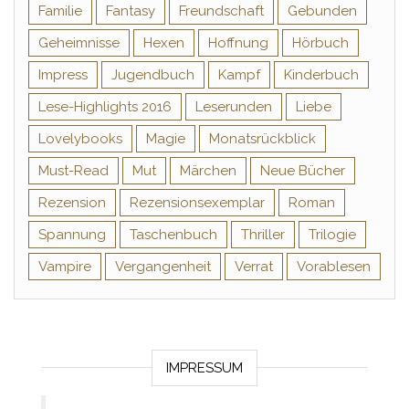
Familie
Fantasy
Freundschaft
Gebunden
Geheimnisse
Hexen
Hoffnung
Hörbuch
Impress
Jugendbuch
Kampf
Kinderbuch
Lese-Highlights 2016
Leserunden
Liebe
Lovelybooks
Magie
Monatsrückblick
Must-Read
Mut
Märchen
Neue Bücher
Rezension
Rezensionsexemplar
Roman
Spannung
Taschenbuch
Thriller
Trilogie
Vampire
Vergangenheit
Verrat
Vorablesen
IMPRESSUM