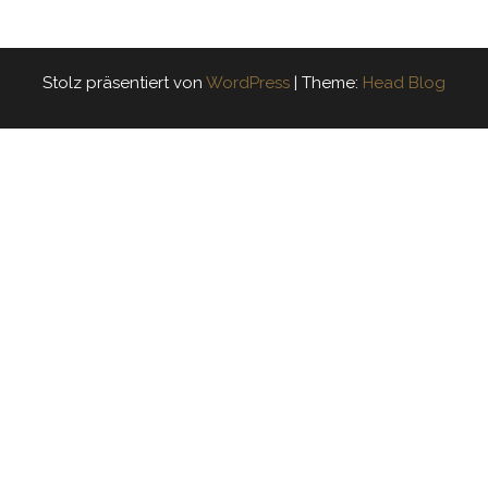
Stolz präsentiert von
WordPress
|
Theme:
Head Blog