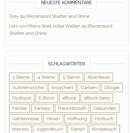
NEUESTE KOMMENTARE
Grey
zu
[Rezension] Shatter and Shine
Leni von Meine Welt voller Welten
zu
[Rezension]
Shatter and Shine
SCHLAGWÖRTER
3 Sterne
4 Sterne
5 Sterne
Abenteuer
Autorenwoche
broschiert
Carlsen
Dilogie
Dystopie
E-Book
eBook
eBook-Serie
Familie
Fantasy
Freundschaft
Gebunden
Geheimnisse
Hexen
Hoffnung
Hörbuch
Impress
Jugendbuch
Kampf
Kinderbuch