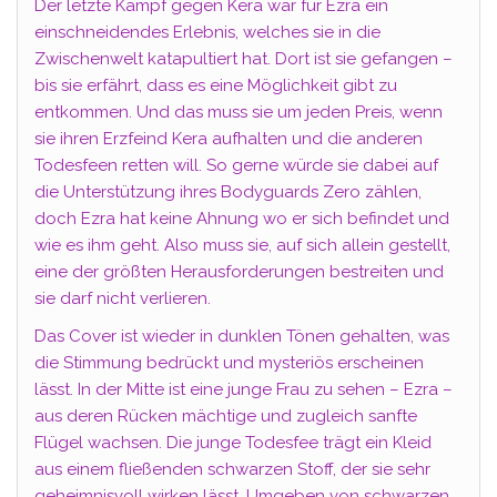
Der letzte Kampf gegen Kera war für Ezra ein
einschneidendes Erlebnis, welches sie in die
Zwischenwelt katapultiert hat. Dort ist sie gefangen –
bis sie erfährt, dass es eine Möglichkeit gibt zu
entkommen. Und das muss sie um jeden Preis, wenn
sie ihren Erzfeind Kera aufhalten und die anderen
Todesfeen retten will. So gerne würde sie dabei auf
die Unterstützung ihres Bodyguards Zero zählen,
doch Ezra hat keine Ahnung wo er sich befindet und
wie es ihm geht. Also muss sie, auf sich allein gestellt,
eine der größten Herausforderungen bestreiten und
sie darf nicht verlieren.
Das Cover ist wieder in dunklen Tönen gehalten, was
die Stimmung bedrückt und mysteriös erscheinen
lässt. In der Mitte ist eine junge Frau zu sehen – Ezra –
aus deren Rücken mächtige und zugleich sanfte
Flügel wachsen. Die junge Todesfee trägt ein Kleid
aus einem fließenden schwarzen Stoff, der sie sehr
geheimnisvoll wirken lässt. Umgeben von schwarzen