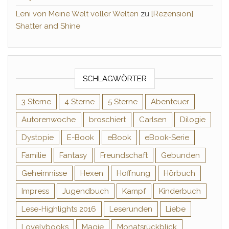
Leni von Meine Welt voller Welten
zu
[Rezension]
Shatter and Shine
SCHLAGWÖRTER
3 Sterne
4 Sterne
5 Sterne
Abenteuer
Autorenwoche
broschiert
Carlsen
Dilogie
Dystopie
E-Book
eBook
eBook-Serie
Familie
Fantasy
Freundschaft
Gebunden
Geheimnisse
Hexen
Hoffnung
Hörbuch
Impress
Jugendbuch
Kampf
Kinderbuch
Lese-Highlights 2016
Leserunden
Liebe
Lovelybooks
Magie
Monatsrückblick