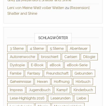
Grey
zu
[Rezension] Shatter and Shine
Leni von Meine Welt voller Welten
zu
[Rezension]
Shatter and Shine
SCHLAGWÖRTER
3 Sterne
4 Sterne
5 Sterne
Abenteuer
Autorenwoche
broschiert
Carlsen
Dilogie
Dystopie
E-Book
eBook
eBook-Serie
Familie
Fantasy
Freundschaft
Gebunden
Geheimnisse
Hexen
Hoffnung
Hörbuch
Impress
Jugendbuch
Kampf
Kinderbuch
Lese-Highlights 2016
Leserunden
Liebe