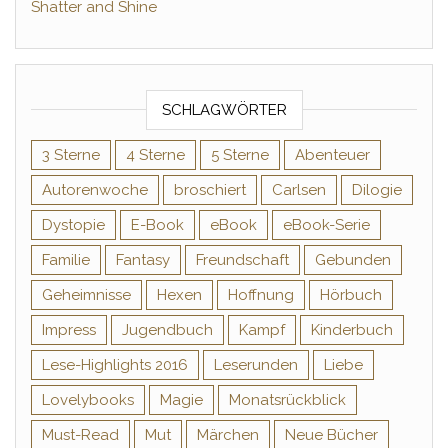
Shatter and Shine
SCHLAGWÖRTER
3 Sterne
4 Sterne
5 Sterne
Abenteuer
Autorenwoche
broschiert
Carlsen
Dilogie
Dystopie
E-Book
eBook
eBook-Serie
Familie
Fantasy
Freundschaft
Gebunden
Geheimnisse
Hexen
Hoffnung
Hörbuch
Impress
Jugendbuch
Kampf
Kinderbuch
Lese-Highlights 2016
Leserunden
Liebe
Lovelybooks
Magie
Monatsrückblick
Must-Read
Mut
Märchen
Neue Bücher