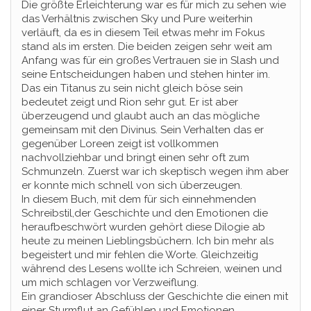
Die größte Erleichterung war es für mich zu sehen wie
das Verhältnis zwischen Sky und Pure weiterhin
verläuft, da es in diesem Teil etwas mehr im Fokus
stand als im ersten. Die beiden zeigen sehr weit am
Anfang was für ein großes Vertrauen sie in Slash und
seine Entscheidungen haben und stehen hinter im.
Das ein Titanus zu sein nicht gleich böse sein
bedeutet zeigt und Rion sehr gut. Er ist aber
überzeugend und glaubt auch an das mögliche
gemeinsam mit den Divinus. Sein Verhalten das er
gegenüber Loreen zeigt ist vollkommen
nachvollziehbar und bringt einen sehr oft zum
Schmunzeln. Zuerst war ich skeptisch wegen ihm aber
er konnte mich schnell von sich überzeugen.
In diesem Buch, mit dem für sich einnehmenden
Schreibstil,der Geschichte und den Emotionen die
heraufbeschwört wurden gehört diese Dilogie ab
heute zu meinen Lieblingsbüchern. Ich bin mehr als
begeistert und mir fehlen die Worte. Gleichzeitig
während des Lesens wollte ich Schreien, weinen und
um mich schlagen vor Verzweiflung.
Ein grandioser Abschluss der Geschichte die einen mit
einer Sturmflut an Gefühlen und Emotionen