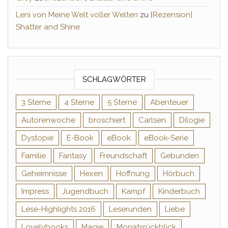
Leni von Meine Welt voller Welten
zu
[Rezension]
Shatter and Shine
SCHLAGWÖRTER
3 Sterne
4 Sterne
5 Sterne
Abenteuer
Autorenwoche
broschiert
Carlsen
Dilogie
Dystopie
E-Book
eBook
eBook-Serie
Familie
Fantasy
Freundschaft
Gebunden
Geheimnisse
Hexen
Hoffnung
Hörbuch
Impress
Jugendbuch
Kampf
Kinderbuch
Lese-Highlights 2016
Leserunden
Liebe
Lovelybooks
Magie
Monatsrückblick