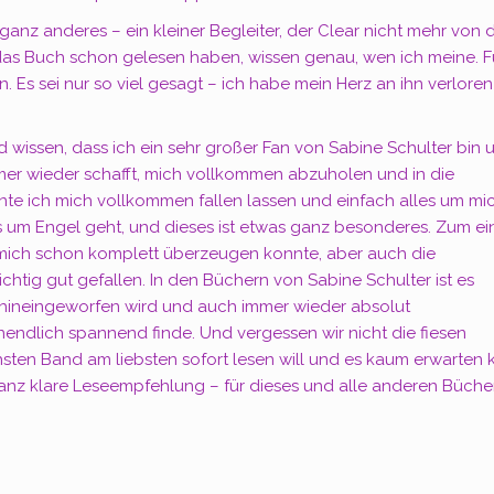
ganz anderes – ein kleiner Begleiter, der Clear nicht mehr von 
e das Buch schon gelesen haben, wissen genau, wen ich meine. F
Es sei nur so viel gesagt – ich habe mein Herz an ihn verlore
d wissen, dass ich ein sehr großer Fan von Sabine Schulter bin 
immer wieder schafft, mich vollkommen abzuholen und in die
nte ich mich vollkommen fallen lassen und einfach alles um mi
es um Engel geht, und dieses ist etwas ganz besonderes. Zum ei
s mich schon komplett überzeugen konnte, aber auch die
ichtig gut gefallen. In den Büchern von Sabine Schulter ist es
 hineingeworfen wird und auch immer wieder absolut
endlich spannend finde. Und vergessen wir nicht die fiesen
hsten Band am liebsten sofort lesen will und es kaum erwarten 
 ganz klare Leseempfehlung – für dieses und alle anderen Büche