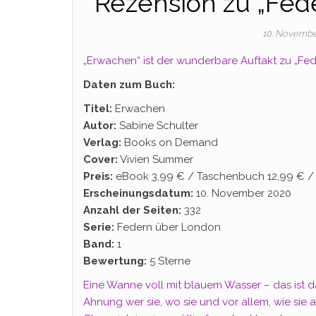
Rezension zu „Fed
10. Novemb
„Erwachen“ ist der wunderbare Auftakt zu „Fe
Daten zum Buch:
Titel:
Erwachen
Autor:
Sabine Schulter
Verlag:
Books on Demand
Cover:
Vivien Summer
Preis:
eBook 3,99 € / Taschenbuch 12,99 € /
Erscheinungsdatum:
10. November 2020
Anzahl der Seiten:
332
Serie:
Federn über London
Band:
1
Bewertung:
5 Sterne
Eine Wanne voll mit blauem Wasser – das ist da
Ahnung wer sie, wo sie und vor allem, wie sie