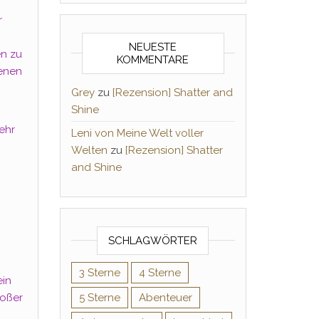
r
NEUESTE
en zu
KOMMENTARE
denen
Grey
zu
[Rezension] Shatter and
Shine
ehr
Leni von Meine Welt voller
Welten
zu
[Rezension] Shatter
and Shine
SCHLAGWÖRTER
3 Sterne
4 Sterne
ein
roßer
5 Sterne
Abenteuer