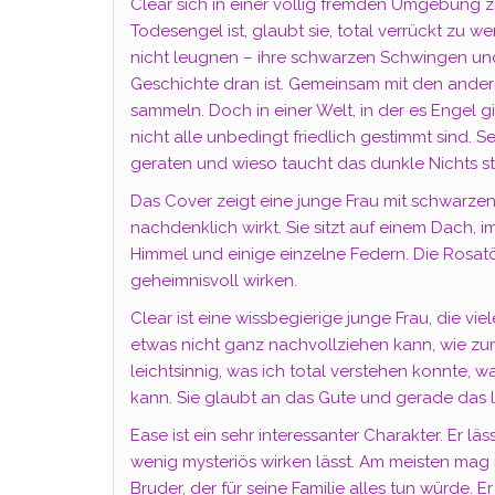
Clear sich in einer völlig fremden Umgebung zu
Todesengel ist, glaubt sie, total verrückt zu 
nicht leugnen – ihre schwarzen Schwingen und
Geschichte dran ist. Gemeinsam mit den ander
sammeln. Doch in einer Welt, in der es Engel
nicht alle unbedingt friedlich gestimmt sind. 
geraten und wieso taucht das dunkle Nichts st
Das Cover zeigt eine junge Frau mit schwarzen 
nachdenklich wirkt. Sie sitzt auf einem Dach,
Himmel und einige einzelne Federn. Die Rosatö
geheimnisvoll wirken.
Clear ist eine wissbegierige junge Frau, die vi
etwas nicht ganz nachvollziehen kann, wie zum
leichtsinnig, was ich total verstehen konnte, 
kann. Sie glaubt an das Gute und gerade das li
Ease ist ein sehr interessanter Charakter. Er l
wenig mysteriös wirken lässt. Am meisten mag i
Bruder, der für seine Familie alles tun würde. E