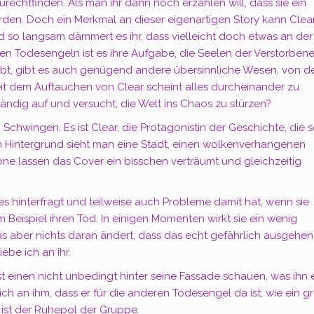
rechtfinden. Als man ihr dann noch erzählen will, dass sie ein
werden. Doch ein Merkmal an dieser eigenartigen Story kann Clea
 so langsam dämmert es ihr, dass vielleicht doch etwas an der
en Todesengeln ist es ihre Aufgabe, die Seelen der Verstorben
 gibt, gibt es auch genügend andere übersinnliche Wesen, von 
Seit dem Auftauchen von Clear scheint alles durcheinander zu
ändig auf und versucht, die Welt ins Chaos zu stürzen?
Schwingen. Es ist Clear, die Protagonistin der Geschichte, die s
 im Hintergrund sieht man eine Stadt, einen wolkenverhangenen
ne lassen das Cover ein bisschen verträumt und gleichzeitig
eles hinterfragt und teilweise auch Probleme damit hat, wenn sie
 Beispiel ihren Tod. In einigen Momenten wirkt sie ein wenig
was aber nichts daran ändert, dass das echt gefährlich ausgehen
ebe ich an ihr.
ässt einen nicht unbedingt hinter seine Fassade schauen, was ihn 
ch an ihm, dass er für die anderen Todesengel da ist, wie ein g
r ist der Ruhepol der Gruppe.