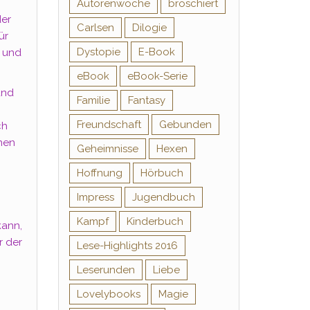
Autorenwoche
broschiert
der
Carlsen
Dilogie
ür
Dystopie
E-Book
n und
eBook
eBook-Serie
und
Familie
Fantasy
Freundschaft
Gebunden
ch
nen
Geheimnisse
Hexen
Hoffnung
Hörbuch
Impress
Jugendbuch
Kampf
Kinderbuch
kann,
r der
Lese-Highlights 2016
Leserunden
Liebe
Lovelybooks
Magie