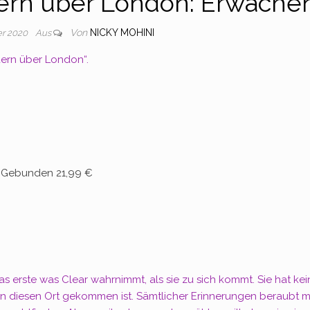
ern über London: Erwache
Von
NICKY MOHINI
er 2020
Aus
dern über London“.
 Gebunden 21,99 €
s erste was Clear wahrnimmt, als sie zu sich kommt. Sie hat kei
 an diesen Ort gekommen ist. Sämtlicher Erinnerungen beraubt 