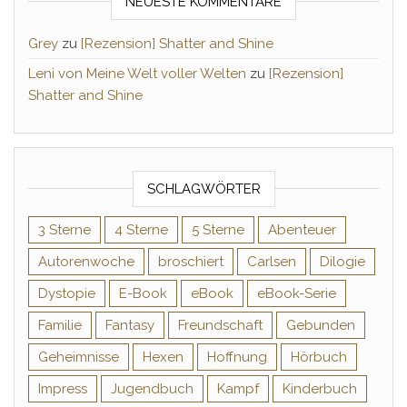
NEUESTE KOMMENTARE
Grey
zu
[Rezension] Shatter and Shine
Leni von Meine Welt voller Welten
zu
[Rezension]
Shatter and Shine
SCHLAGWÖRTER
3 Sterne
4 Sterne
5 Sterne
Abenteuer
Autorenwoche
broschiert
Carlsen
Dilogie
Dystopie
E-Book
eBook
eBook-Serie
Familie
Fantasy
Freundschaft
Gebunden
Geheimnisse
Hexen
Hoffnung
Hörbuch
Impress
Jugendbuch
Kampf
Kinderbuch