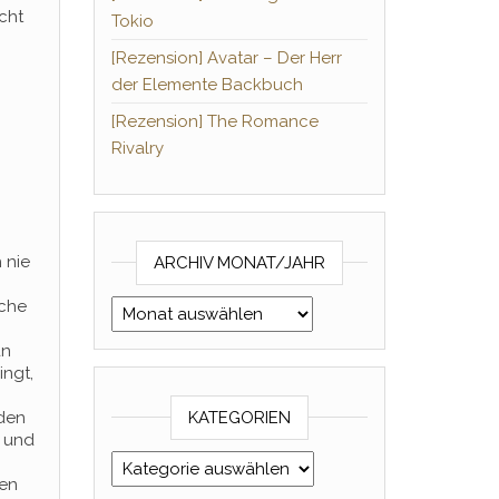
cht
Tokio
[Rezension] Avatar – Der Herr
der Elemente Backbuch
[Rezension] The Romance
Rivalry
 nie
ARCHIV MONAT/JAHR
uche
Archiv Monat/Jahr
an
ingt,
 den
KATEGORIEN
e und
Kategorien
ken