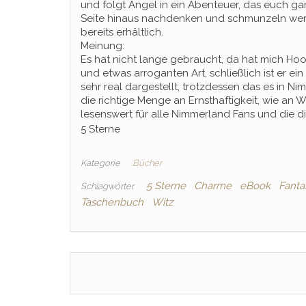
und folgt Angel in ein Abenteuer, das euch gar
Seite hinaus nachdenken und schmunzeln werde
bereits erhältlich.
Meinung:
Es hat nicht lange gebraucht, da hat mich Hoo
und etwas arroganten Art, schließlich ist er e
sehr real dargestellt, trotzdessen das es in Ni
die richtige Menge an Ernsthaftigkeit, wie an W
lesenswert für alle Nimmerland Fans und die d
5 Sterne
Kategorie
Bücher
5 Sterne
Charme
eBook
Fanta
Schlagwörter
Taschenbuch
Witz