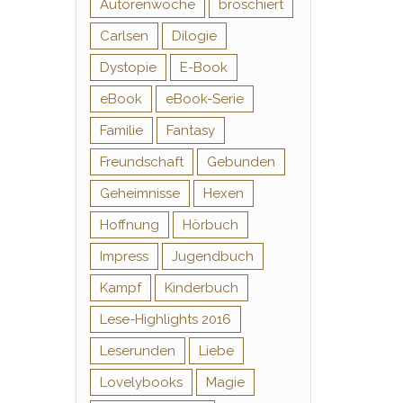
Autorenwoche
broschiert
Carlsen
Dilogie
Dystopie
E-Book
eBook
eBook-Serie
Familie
Fantasy
Freundschaft
Gebunden
Geheimnisse
Hexen
Hoffnung
Hörbuch
Impress
Jugendbuch
Kampf
Kinderbuch
Lese-Highlights 2016
Leserunden
Liebe
Lovelybooks
Magie