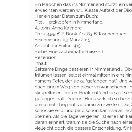
Ein Mädchen das ins Nimmerland stürzt, ein ve
erwachsen werden will. Klasse Auftakt der Dilo
Hier ein paar Daten zum Buch:
Titel: Herzklopfen in Nimmerland
Autorin: Anna Katmore
Preis: 3,99 € E-Book / 12,83 € Taschenbuch
Erscheinung: 03. März 2015
Anzahl der Seiten: 415
Reihe: Eine zauberhafte Reise – 1
Rezension:
Inhalt:
Seltsame Dinge passieren in Nimmerland … Obwo
träumen lassen, selbst einmal mitten in eins hi
namens Peter, der sie aufgefangen hat? Und w
nach einem Weg von dieser verwunschenen Inse
skrupellosen Piraten. Hook entführt sie auf sein
gefangen hält. Doch ist Hook wirklich so herzl
umso mehr beginnt sie daran zu zweifeln. Die Ge
schockierend, und bald schon kann sie an nic
Sternen. Als die Tage vergehen, ist eine Fahrk
daran erinnert, warum sie die Suche nach eine
vielleicht doch die bessere Entscheidung, für