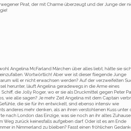
rwegener Pirat, der mit Charme überzeugt und der Junge der ni
gie!
hl Angelina McFarland Märchen über alles liebt, hätte sie sich
neinzufallen. Wortwörtlich! Aber wer ist dieser fliegende Junge
arum will er nicht erwachsen werden? Auf der verzweifelten S
l herunter, läuft Angelina geradewegs in die Arme eines
 Schiff, die Jolly Roger, wo er sie als Druckmittel gegen Peter P
os, wie alle sagen? Je mehr Zeit Angelina mit dem Captain verbr
fühle, die sie für ihn entwickelt, sind ebenso intensiv wie
hts anderes mehr denken, als an ihren verstohlenen Kuss unter
arte nach London das Einzige, was sie noch an ihr altes Zuhaus
m Weg zurück keinesfalls aufgeben darf. Oder ist es am Ende
 immer in Nimmerland zu bleiben? Fasst einen fröhlichen Gedan