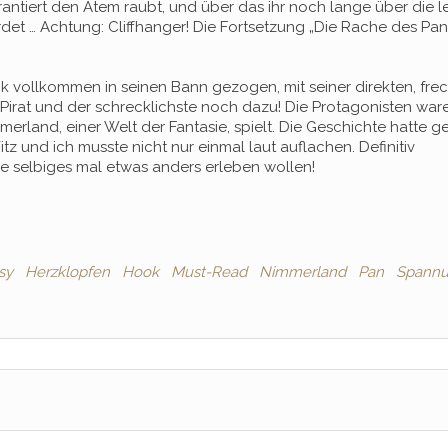
antiert den Atem raubt, und über das ihr noch lange über die l
t … Achtung: Cliffhanger! Die Fortsetzung „Die Rache des Pan“
k vollkommen in seinen Bann gezogen, mit seiner direkten, fre
in Pirat und der schrecklichste noch dazu! Die Protagonisten war
mmerland, einer Welt der Fantasie, spielt. Die Geschichte hatte 
itz und ich musste nicht nur einmal laut auflachen. Definitiv
ie selbiges mal etwas anders erleben wollen!
sy
Herzklopfen
Hook
Must-Read
Nimmerland
Pan
Spann