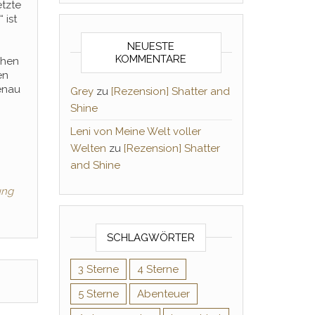
etzte
 ist
NEUESTE
KOMMENTARE
chen
en
genau
Grey
zu
[Rezension] Shatter and
Shine
Leni von Meine Welt voller
Welten
zu
[Rezension] Shatter
and Shine
ung
SCHLAGWÖRTER
3 Sterne
4 Sterne
5 Sterne
Abenteuer