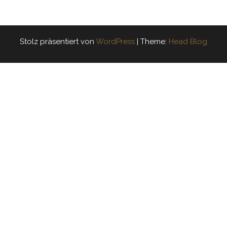
Stolz präsentiert von
WordPress
|
Theme:
Head Blog