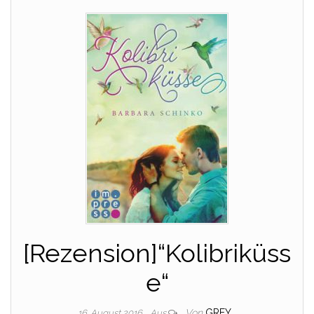
[Rezension]“Kolibriküss
e“
Von
GREY
16. August 2016
Aus