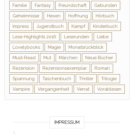
Familie
Fantasy
Freundschaft
Gebunden
Geheimnisse
Hexen
Hoffnung
Hörbuch
Impress
Jugendbuch
Kampf
Kinderbuch
Lese-Highlights 2016
Leserunden
Liebe
Lovelybooks
Magie
Monatsrückblick
Must-Read
Mut
Märchen
Neue Bücher
Rezension
Rezensionsexemplar
Roman
Spannung
Taschenbuch
Thriller
Trilogie
Vampire
Vergangenheit
Verrat
Vorablesen
IMPRESSUM