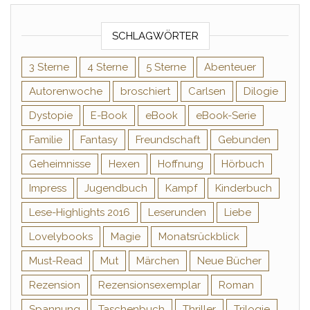
SCHLAGWÖRTER
3 Sterne
4 Sterne
5 Sterne
Abenteuer
Autorenwoche
broschiert
Carlsen
Dilogie
Dystopie
E-Book
eBook
eBook-Serie
Familie
Fantasy
Freundschaft
Gebunden
Geheimnisse
Hexen
Hoffnung
Hörbuch
Impress
Jugendbuch
Kampf
Kinderbuch
Lese-Highlights 2016
Leserunden
Liebe
Lovelybooks
Magie
Monatsrückblick
Must-Read
Mut
Märchen
Neue Bücher
Rezension
Rezensionsexemplar
Roman
Spannung
Taschenbuch
Thriller
Trilogie