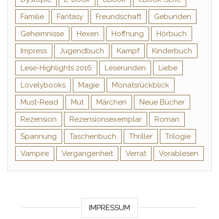
Familie
Fantasy
Freundschaft
Gebunden
Geheimnisse
Hexen
Hoffnung
Hörbuch
Impress
Jugendbuch
Kampf
Kinderbuch
Lese-Highlights 2016
Leserunden
Liebe
Lovelybooks
Magie
Monatsrückblick
Must-Read
Mut
Märchen
Neue Bücher
Rezension
Rezensionsexemplar
Roman
Spannung
Taschenbuch
Thriller
Trilogie
Vampire
Vergangenheit
Verrat
Vorablesen
IMPRESSUM