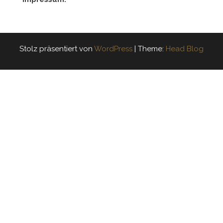
Stolz präsentiert von
WordPress
|
Theme:
Head Blog