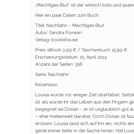
„Mächtiges Blut“ ist der wirklich tolle und sp
Hier ein paar Daten zum Buch:
Titel: Nachtahn – Mächtiges Blut
Autor: Sandra Florean
Verlag: bookshouse
Preis: eBook 3,99 € / Taschenbuch 15,99 €
Erscheinungsdatum: 25. April 2014
Anzahl der Seiten: 356
Serie: Nachtahn
Rezension
Louisa wurde vor einiger Zeit überfallen. Seit
ist, als würde ihr das Leben aus den Fingern g
begegnet sie Dorian – er ist unglaublich gut au
– eher meilenweit darüber. Doch Dorian ist fasz
erobern. Louisa lässt sich auf ihn ein, nichts a
gerät immer tiefer in die Sache hinein. Hat Loui