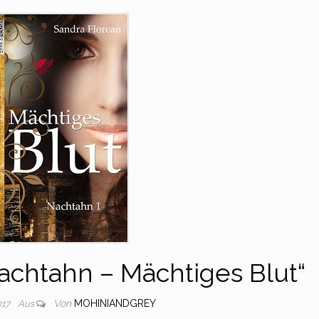
achtahn – Mächtiges Blut“
Von
MOHINIANDGREY
017
Aus