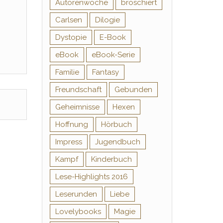
Autorenwoche
broschiert
Carlsen
Dilogie
Dystopie
E-Book
eBook
eBook-Serie
Familie
Fantasy
Freundschaft
Gebunden
Geheimnisse
Hexen
Hoffnung
Hörbuch
Impress
Jugendbuch
Kampf
Kinderbuch
Lese-Highlights 2016
Leserunden
Liebe
Lovelybooks
Magie