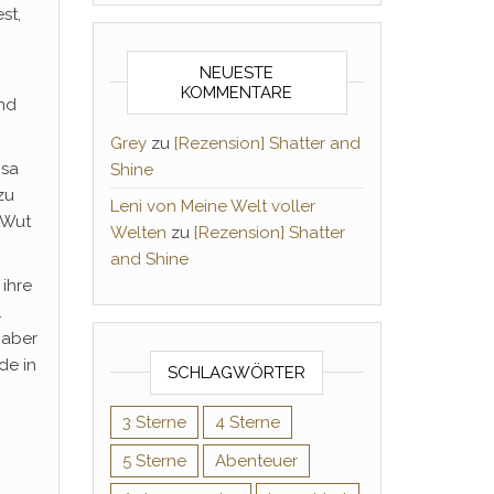
st,
NEUESTE
KOMMENTARE
und
Grey
zu
[Rezension] Shatter and
isa
Shine
zu
Leni von Meine Welt voller
 Wut
Welten
zu
[Rezension] Shatter
and Shine
 ihre
.
 aber
de in
SCHLAGWÖRTER
3 Sterne
4 Sterne
5 Sterne
Abenteuer