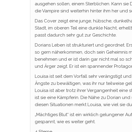
ausgehen sollen, einem Sterblichen. Kann sie Do
die Vampire sind weiterhin hinter ihm her und 
Das Cover zeigt eine junge, hübsche, dunkelhaa
Stadt, im oberen Teil eine dunkle Nacht, erhe
passt dadurch sehr gut zur Geschichte.
Dorians Leben ist strukturiert und geordnet. Erst
so gern näherkommen, doch sein Geheimnis mac
benehmen und er ist darin gar nicht mal so sch
und Ärger zeigt. Er ist ein spannender Protagon
Louisa ist seit dem Vorfall sehr verängstigt u
Ängste zu bewältigen, was ihr nur teilweise ge
Louisa ist aber trotz ihrer Vergangenheit eine 
ist sie eine Kämpferin. Die Nähe zu Dorian un
diesen Situationen merkt Louisa, wie viel sie 
„Mächtiges Blut“ ist ein wirklich gelungener Au
gespannt, wie es weiter geht.
4 Sterne