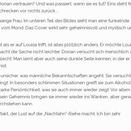
rian vertrauen? Und was passiert, wenn sie es tut? Eins steht fe
schrecken vor nichts zurück …
rige Frau. Im unteren Teil des Bildes sieht man eine funkelnde
llt vom Mond. Das Cover wirkt sehr geheimnisvoll und mystisch 
 als er auf Louisa trifft, ist alles plötzlich anders. Er möchte Lou
ht die Sache nicht leichter. Dorian versucht sich menschlich 
lecht. Man lernt aber auch seine dunkle Seite kennen, in der er
ist.
nd unsicher, was männliche Bekanntschaften angeht. Sie versucht
lingt. In besonders schlimmen Situationen greift sie zum Alkohol
starke Persönlichkeit, was sie auch immer wieder zeigt. Vor allem
d sein Geheimnis bringen sie immer wieder ins Wanken, aber gera
durchstehen kann.
ftakt, der Lust auf die „Nachtahn“-Reihe macht. Ich bin sehr