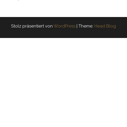
Stolz präsentiert von
WordPress
|
Theme:
Head Blog