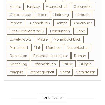
Familie
Fantasy
Freundschaft
Gebunden
Geheimnisse
Hexen
Hoffnung
Hörbuch
Impress
Jugendbuch
Kampf
Kinderbuch
Lese-Highlights 2016
Leserunden
Liebe
Lovelybooks
Magie
Monatsrückblick
Must-Read
Mut
Märchen
Neue Bücher
Rezension
Rezensionsexemplar
Roman
Spannung
Taschenbuch
Thriller
Trilogie
Vampire
Vergangenheit
Verrat
Vorablesen
IMPRESSUM