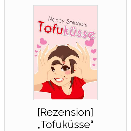
[Rezension]
„Tofuküsse“