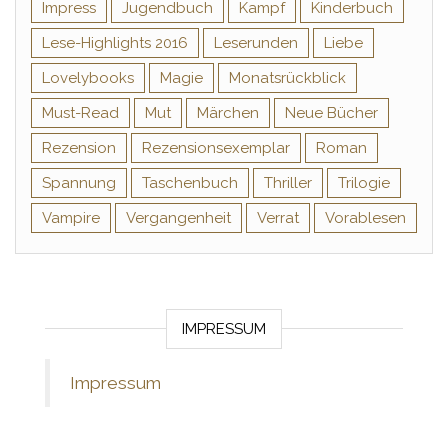
Impress
Jugendbuch
Kampf
Kinderbuch
Lese-Highlights 2016
Leserunden
Liebe
Lovelybooks
Magie
Monatsrückblick
Must-Read
Mut
Märchen
Neue Bücher
Rezension
Rezensionsexemplar
Roman
Spannung
Taschenbuch
Thriller
Trilogie
Vampire
Vergangenheit
Verrat
Vorablesen
IMPRESSUM
Impressum