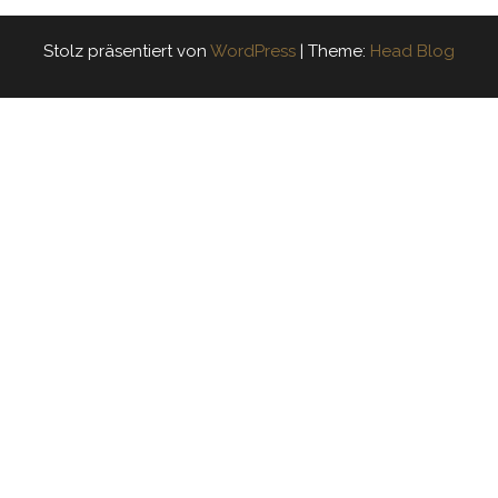
Stolz präsentiert von
WordPress
|
Theme:
Head Blog