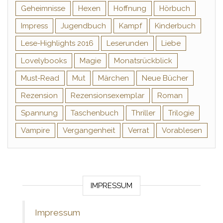
Geheimnisse
Hexen
Hoffnung
Hörbuch
Impress
Jugendbuch
Kampf
Kinderbuch
Lese-Highlights 2016
Leserunden
Liebe
Lovelybooks
Magie
Monatsrückblick
Must-Read
Mut
Märchen
Neue Bücher
Rezension
Rezensionsexemplar
Roman
Spannung
Taschenbuch
Thriller
Trilogie
Vampire
Vergangenheit
Verrat
Vorablesen
IMPRESSUM
Impressum