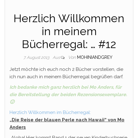
Herzlich Willkommen
in meinem
Bücherregal: … #12
Von
MOHINIANDGREY
7. August 2013
Aus
Jetzt möchte ich euch noch 2 Bücher vorstellen, die
ich nun auch in meinem Bücherregal begrüßen darf.
Ich bedanke mich ganz herzlich bei Mo Anders, für
die Bereitstellung der beiden Rezensionsexemplare.
🙂
Herzlich Willkommen im Bücherregal:
„Die Reise der blauen Perle nach Hawaii“ von Mo
Anders
„Aloha! Hier kommt Band 1 der neuen Kinderbuchserie