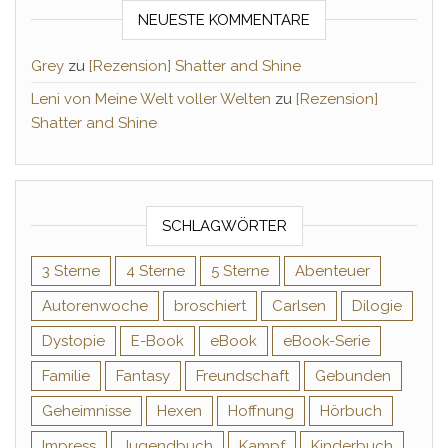
NEUESTE KOMMENTARE
Grey
zu
[Rezension] Shatter and Shine
Leni von Meine Welt voller Welten
zu
[Rezension]
Shatter and Shine
SCHLAGWÖRTER
3 Sterne
4 Sterne
5 Sterne
Abenteuer
Autorenwoche
broschiert
Carlsen
Dilogie
Dystopie
E-Book
eBook
eBook-Serie
Familie
Fantasy
Freundschaft
Gebunden
Geheimnisse
Hexen
Hoffnung
Hörbuch
Impress
Jugendbuch
Kampf
Kinderbuch