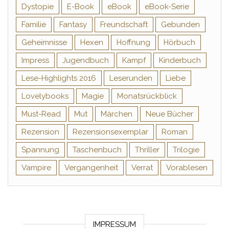
Dystopie
E-Book
eBook
eBook-Serie
Familie
Fantasy
Freundschaft
Gebunden
Geheimnisse
Hexen
Hoffnung
Hörbuch
Impress
Jugendbuch
Kampf
Kinderbuch
Lese-Highlights 2016
Leserunden
Liebe
Lovelybooks
Magie
Monatsrückblick
Must-Read
Mut
Märchen
Neue Bücher
Rezension
Rezensionsexemplar
Roman
Spannung
Taschenbuch
Thriller
Trilogie
Vampire
Vergangenheit
Verrat
Vorablesen
IMPRESSUM