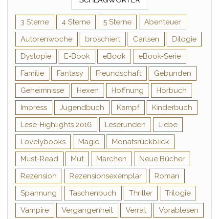
SCHLAGWÖRTER
3 Sterne
4 Sterne
5 Sterne
Abenteuer
Autorenwoche
broschiert
Carlsen
Dilogie
Dystopie
E-Book
eBook
eBook-Serie
Familie
Fantasy
Freundschaft
Gebunden
Geheimnisse
Hexen
Hoffnung
Hörbuch
Impress
Jugendbuch
Kampf
Kinderbuch
Lese-Highlights 2016
Leserunden
Liebe
Lovelybooks
Magie
Monatsrückblick
Must-Read
Mut
Märchen
Neue Bücher
Rezension
Rezensionsexemplar
Roman
Spannung
Taschenbuch
Thriller
Trilogie
Vampire
Vergangenheit
Verrat
Vorablesen