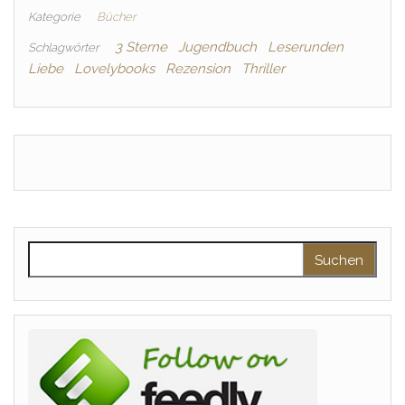
Kategorie
Bücher
3 Sterne
Jugendbuch
Leserunden
Schlagwörter
Liebe
Lovelybooks
Rezension
Thriller
Suchen nach: