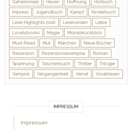
Geheimnisse
Hexen
Hoffnung
Hörbuch
Impress
Jugendbuch
Kampf
Kinderbuch
Lese-Highlights 2016
Leserunden
Liebe
Lovelybooks
Magie
Monatsrückblick
Must-Read
Mut
Märchen
Neue Bücher
Rezension
Rezensionsexemplar
Roman
Spannung
Taschenbuch
Thriller
Trilogie
Vampire
Vergangenheit
Verrat
Vorablesen
IMPRESSUM
Impressum