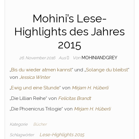
Mohini’s Lese-
Highlights des Jahres
2015
Von
MOHINIANDGREY
26. November 2016
Aus
„
Bis du wieder atmen kannst
“ und „
Solange du bleibst
“
von
Jessica Winter
„
Ewig und eine Stunde
“ von
Mirjam H. Hüberli
„Die Lillian Reihe“ von
Felicitas Brandt
„Die Phoenicrus Trilogie“ von
Mirjam H. Hüberli
Kategorie
Bücher
Lese-Highlights 2015
Schlagwörter