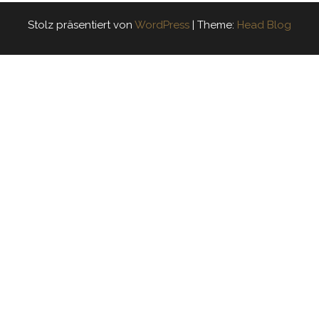
Stolz präsentiert von
WordPress
|
Theme:
Head Blog