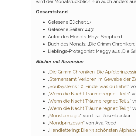
wird der Monatsrückblich nun auch anders au
Gesamtstand
Gelesene Bücher: 17
Gelesene Seiten: 4431
Autor des Monats: Maya Shepherd
Buch des Monats: „Die Grimm Chroniken: 
Lieblings-Protagonist: Maggy aus „Die Gr
Bücher mit Rezension
„
Die Grimm Chroniken: Die Apfelprinzessi
„
Sternensamt: Verloren im Gewebe der Ze
„
SoulSystems 1.0: Finde, was du liebst
“ v
„
Wenn die Nacht Träume regnet: Teil 1
“ v
„
Wenn die Nacht Träume regnet: Teil 2
“ v
„
Wenn die Nacht Träume regnet: Teil 3
“ v
„
Monstermagie
“ von Lisa Rosenbecker
„
Mondprinzessin
“ von Ava Reed
„
Handlettering: Die 33 schönsten Alphab