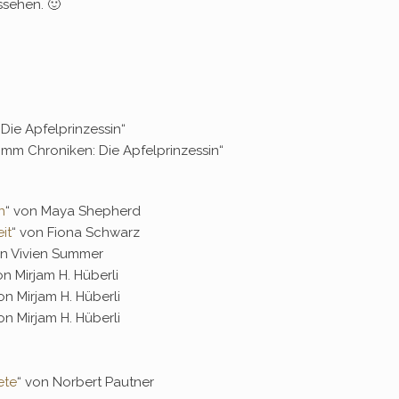
ssehen. 🙂
Die Apfelprinzessin“
imm Chroniken: Die Apfelprinzessin“
n
“ von Maya Shepherd
it
“ von Fiona Schwarz
on Vivien Summer
on Mirjam H. Hüberli
on Mirjam H. Hüberli
on Mirjam H. Hüberli
ete
“ von Norbert Pautner