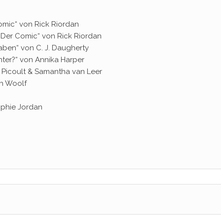
omic“ von Rick Riordan
 Der Comic“ von Rick Riordan
aben“ von C. J. Daugherty
nter?“ von Annika Harper
 Picoult & Samantha van Leer
ah Woolf
ophie Jordan