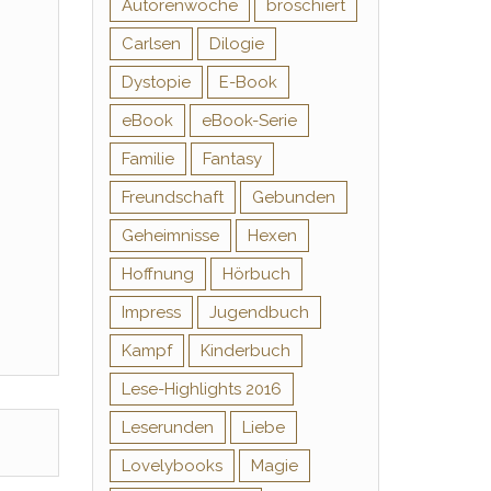
Autorenwoche
broschiert
Carlsen
Dilogie
Dystopie
E-Book
eBook
eBook-Serie
Familie
Fantasy
Freundschaft
Gebunden
Geheimnisse
Hexen
Hoffnung
Hörbuch
Impress
Jugendbuch
Kampf
Kinderbuch
Lese-Highlights 2016
Leserunden
Liebe
Lovelybooks
Magie