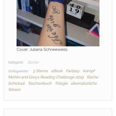
Cover: Juliana Schneeweiss
Kategorie
Bücher
5 Sterne
eBook
Fantasy
Kampf
Schlagwörter
Mohini and Greys Reading Challenge 2019
Rache
Schicksal
Taschenbuch
Trilogie
übernatürliche
Wesen