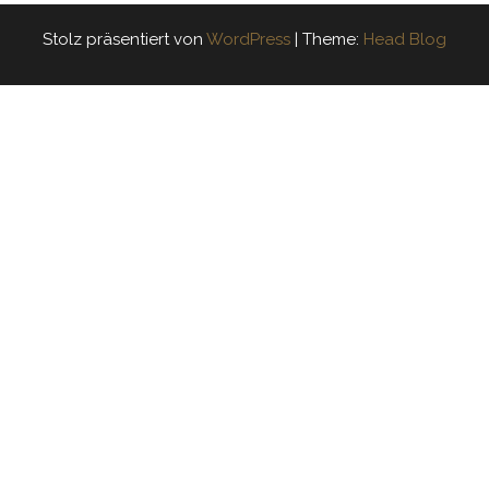
Stolz präsentiert von
WordPress
|
Theme:
Head Blog