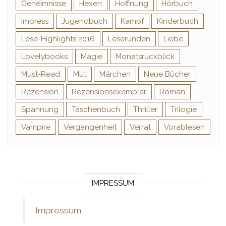
Geheimnisse
Hexen
Hoffnung
Hörbuch
Impress
Jugendbuch
Kampf
Kinderbuch
Lese-Highlights 2016
Leserunden
Liebe
Lovelybooks
Magie
Monatsrückblick
Must-Read
Mut
Märchen
Neue Bücher
Rezension
Rezensionsexemplar
Roman
Spannung
Taschenbuch
Thriller
Trilogie
Vampire
Vergangenheit
Verrat
Vorablesen
IMPRESSUM
Impressum