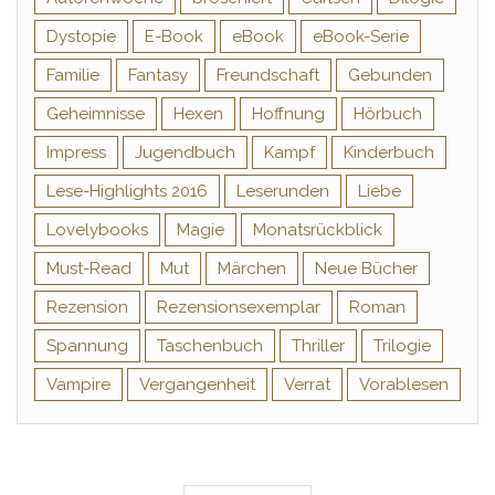
Dystopie
E-Book
eBook
eBook-Serie
Familie
Fantasy
Freundschaft
Gebunden
Geheimnisse
Hexen
Hoffnung
Hörbuch
Impress
Jugendbuch
Kampf
Kinderbuch
Lese-Highlights 2016
Leserunden
Liebe
Lovelybooks
Magie
Monatsrückblick
Must-Read
Mut
Märchen
Neue Bücher
Rezension
Rezensionsexemplar
Roman
Spannung
Taschenbuch
Thriller
Trilogie
Vampire
Vergangenheit
Verrat
Vorablesen