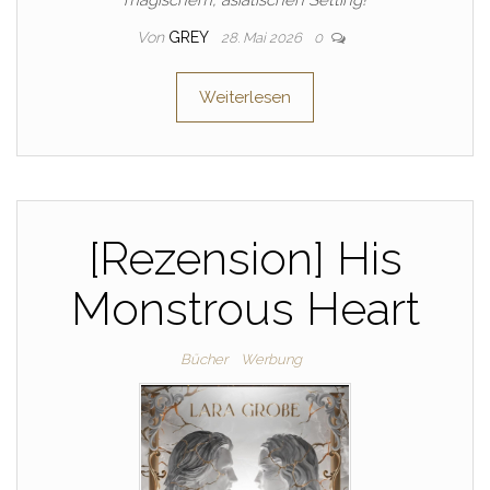
magischem, asiatischen Setting!
Von
GREY
28. Mai 2026
0
Weiterlesen
[Rezension] His
Monstrous Heart
Bücher
Werbung