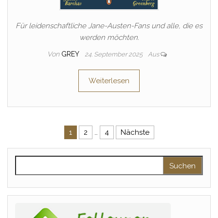
Für leidenschaftliche Jane-Austen-Fans und alle, die es
werden möchten.
Von
GREY
24. September 2025
Aus
Weiterlesen
Seitennummerierung der Beitr
1
2
…
4
Nächste
Suchen nach: