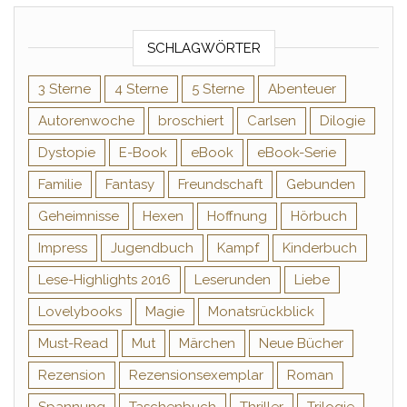
SCHLAGWÖRTER
3 Sterne
4 Sterne
5 Sterne
Abenteuer
Autorenwoche
broschiert
Carlsen
Dilogie
Dystopie
E-Book
eBook
eBook-Serie
Familie
Fantasy
Freundschaft
Gebunden
Geheimnisse
Hexen
Hoffnung
Hörbuch
Impress
Jugendbuch
Kampf
Kinderbuch
Lese-Highlights 2016
Leserunden
Liebe
Lovelybooks
Magie
Monatsrückblick
Must-Read
Mut
Märchen
Neue Bücher
Rezension
Rezensionsexemplar
Roman