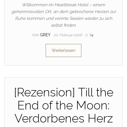
Willkommen im Heartbreak Hotel – einem
geheimnisvollen Ort, an dem gebrochene Herzen zur
Ruhe kommen und verirrte Seelen wieder zu sich
selbst finden.
Von
GREY
20. Februar 2026
0
Weiterlesen
[Rezension] Till the
End of the Moon:
Verdorbenes Herz