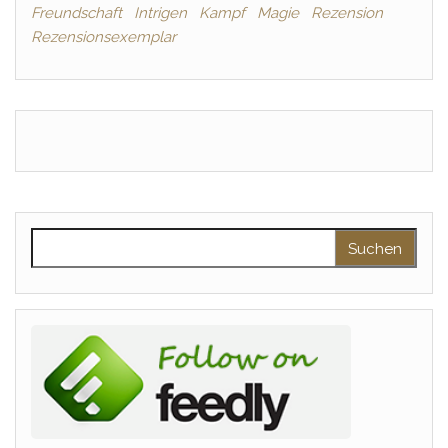
Freundschaft
Intrigen
Kampf
Magie
Rezension
Rezensionsexemplar
Suchen nach: