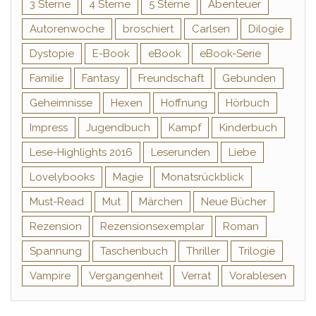
3 Sterne
4 Sterne
5 Sterne
Abenteuer
Autorenwoche
broschiert
Carlsen
Dilogie
Dystopie
E-Book
eBook
eBook-Serie
Familie
Fantasy
Freundschaft
Gebunden
Geheimnisse
Hexen
Hoffnung
Hörbuch
Impress
Jugendbuch
Kampf
Kinderbuch
Lese-Highlights 2016
Leserunden
Liebe
Lovelybooks
Magie
Monatsrückblick
Must-Read
Mut
Märchen
Neue Bücher
Rezension
Rezensionsexemplar
Roman
Spannung
Taschenbuch
Thriller
Trilogie
Vampire
Vergangenheit
Verrat
Vorablesen