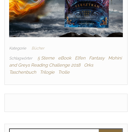
Kategorie
Bücher
5 Sterne
eBook
Elfen
Fantasy
Mohini
Schlagwörter
and Greys Reading Challenge 2018
Orks
Taschenbuch
Trilogie
Trolle
Suchen nach: