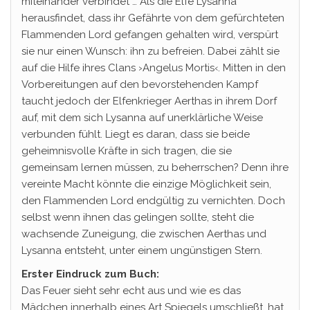
miteinander verbindet … Als die Elfe Lysanna
herausfindet, dass ihr Gefährte von dem gefürchteten
Flammenden Lord gefangen gehalten wird, verspürt
sie nur einen Wunsch: ihn zu befreien. Dabei zählt sie
auf die Hilfe ihres Clans ›Angelus Mortis‹. Mitten in den
Vorbereitungen auf den bevorstehenden Kampf
taucht jedoch der Elfenkrieger Aerthas in ihrem Dorf
auf, mit dem sich Lysanna auf unerklärliche Weise
verbunden fühlt. Liegt es daran, dass sie beide
geheimnisvolle Kräfte in sich tragen, die sie
gemeinsam lernen müssen, zu beherrschen? Denn ihre
vereinte Macht könnte die einzige Möglichkeit sein,
den Flammenden Lord endgültig zu vernichten. Doch
selbst wenn ihnen das gelingen sollte, steht die
wachsende Zuneigung, die zwischen Aerthas und
Lysanna entsteht, unter einem ungünstigen Stern.
Erster Eindruck zum Buch:
Das Feuer sieht sehr echt aus und wie es das
Mädchen innerhalb eines Art Spiegels umschließt, hat