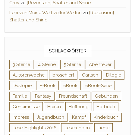
Grey
zu
[Rezension] Shatter and Shine
Leni von Meine Welt voller Welten
zu
[Rezension]
Shatter and Shine
SCHLAGWÖRTER
3 Sterne
4 Sterne
5 Sterne
Abenteuer
Autorenwoche
broschiert
Carlsen
Dilogie
Dystopie
E-Book
eBook
eBook-Serie
Familie
Fantasy
Freundschaft
Gebunden
Geheimnisse
Hexen
Hoffnung
Hörbuch
Impress
Jugendbuch
Kampf
Kinderbuch
Lese-Highlights 2016
Leserunden
Liebe