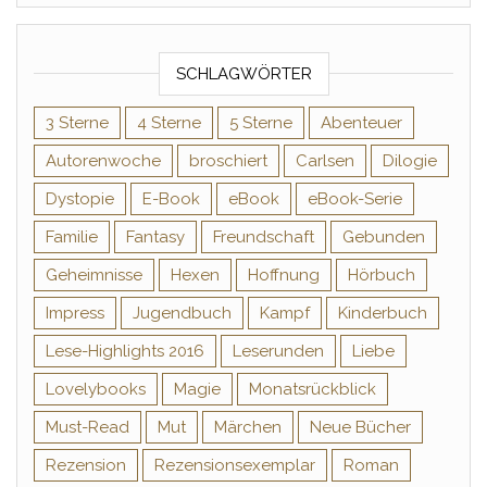
SCHLAGWÖRTER
3 Sterne
4 Sterne
5 Sterne
Abenteuer
Autorenwoche
broschiert
Carlsen
Dilogie
Dystopie
E-Book
eBook
eBook-Serie
Familie
Fantasy
Freundschaft
Gebunden
Geheimnisse
Hexen
Hoffnung
Hörbuch
Impress
Jugendbuch
Kampf
Kinderbuch
Lese-Highlights 2016
Leserunden
Liebe
Lovelybooks
Magie
Monatsrückblick
Must-Read
Mut
Märchen
Neue Bücher
Rezension
Rezensionsexemplar
Roman