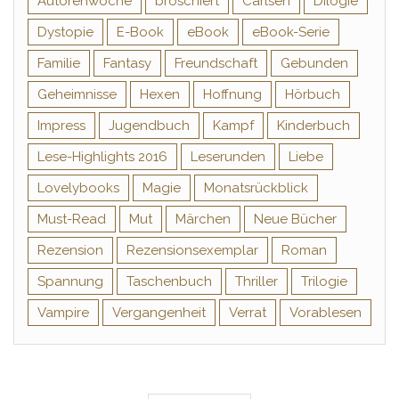
Autorenwoche
broschiert
Carlsen
Dilogie
Dystopie
E-Book
eBook
eBook-Serie
Familie
Fantasy
Freundschaft
Gebunden
Geheimnisse
Hexen
Hoffnung
Hörbuch
Impress
Jugendbuch
Kampf
Kinderbuch
Lese-Highlights 2016
Leserunden
Liebe
Lovelybooks
Magie
Monatsrückblick
Must-Read
Mut
Märchen
Neue Bücher
Rezension
Rezensionsexemplar
Roman
Spannung
Taschenbuch
Thriller
Trilogie
Vampire
Vergangenheit
Verrat
Vorablesen