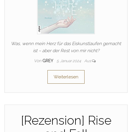
Was, wenn mein Herz für das Eiskunstlaufen gemacht
ist – aber der Rest von mir nicht?
Von
GREY
5. Januar 2024
Aus
Weiterlesen
[Rezension] Rise