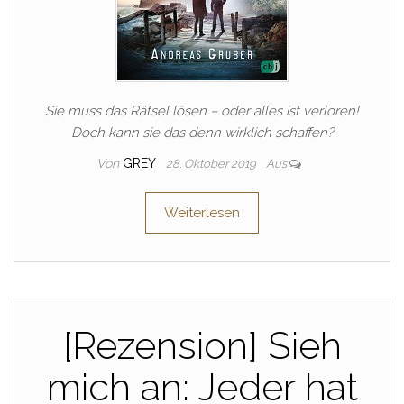
Sie muss das Rätsel lösen – oder alles ist verloren!
Doch kann sie das denn wirklich schaffen?
Von
GREY
28. Oktober 2019
Aus
Weiterlesen
[Rezension] Sieh
mich an: Jeder hat