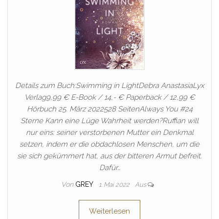
Details zum Buch:Swimming in LightDebra AnastasiaLyx
Verlag9,99 € E-Book / 14,- € Paperback / 12,99 €
Hörbuch 25. März 2022528 SeitenAlways You #24
Sterne Kann eine Lüge Wahrheit werden?Ruffian will
nur eins: seiner verstorbenen Mutter ein Denkmal
setzen, indem er die obdachlosen Menschen, um die
sie sich gekümmert hat, aus der bitteren Armut befreit.
Dafür…
Von
GREY
1. Mai 2022
Aus
Weiterlesen