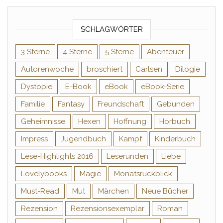
SCHLAGWÖRTER
3 Sterne
4 Sterne
5 Sterne
Abenteuer
Autorenwoche
broschiert
Carlsen
Dilogie
Dystopie
E-Book
eBook
eBook-Serie
Familie
Fantasy
Freundschaft
Gebunden
Geheimnisse
Hexen
Hoffnung
Hörbuch
Impress
Jugendbuch
Kampf
Kinderbuch
Lese-Highlights 2016
Leserunden
Liebe
Lovelybooks
Magie
Monatsrückblick
Must-Read
Mut
Märchen
Neue Bücher
Rezension
Rezensionsexemplar
Roman