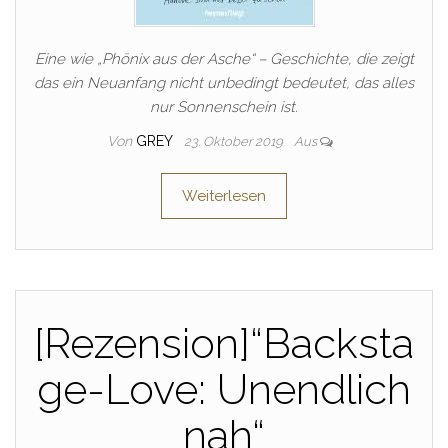
Eine wie „Phönix aus der Asche“ – Geschichte, die zeigt
das ein Neuanfang nicht unbedingt bedeutet, das alles
nur Sonnenschein ist.
Von
GREY
23. Oktober 2019
Aus
Weiterlesen
[Rezension]“Backsta
ge-Love: Unendlich
nah“