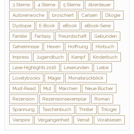
3 Sterne
4 Sterne
5 Sterne
Abenteuer
Autorenwoche
broschiert
Carlsen
Dilogie
Dystopie
E-Book
eBook
eBook-Serie
Familie
Fantasy
Freundschaft
Gebunden
Geheimnisse
Hexen
Hoffnung
Hörbuch
Impress
Jugendbuch
Kampf
Kinderbuch
Lese-Highlights 2016
Leserunden
Liebe
Lovelybooks
Magie
Monatsrückblick
Must-Read
Mut
Märchen
Neue Bücher
Rezension
Rezensionsexemplar
Roman
Spannung
Taschenbuch
Thriller
Trilogie
Vampire
Vergangenheit
Verrat
Vorablesen