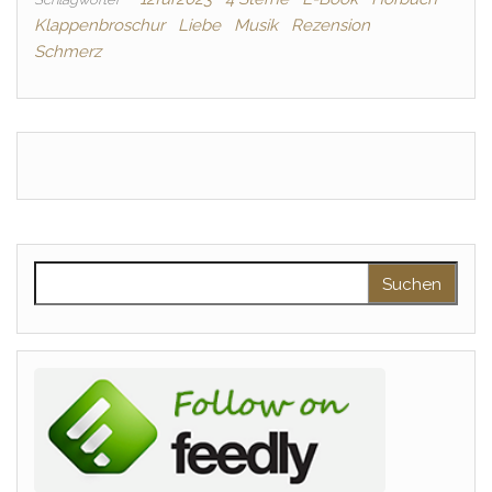
Klappenbroschur
Liebe
Musik
Rezension
Schmerz
Suchen nach: