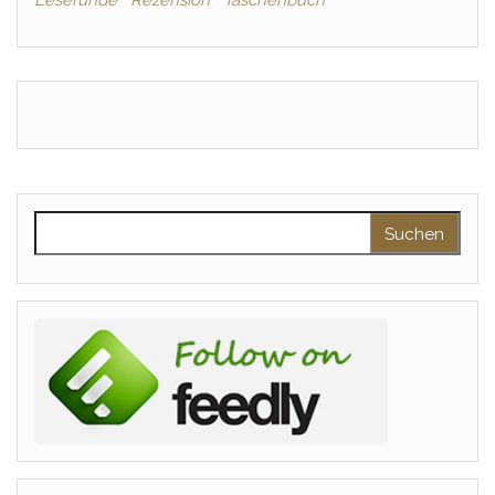
Leserunde
Rezension
Taschenbuch
Suchen nach: