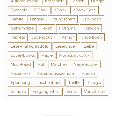
Autorenwoche
broschiert
Carlsen
Dilogie
Dystopie
E-Book
eBook
eBook-Serie
Familie
Fantasy
Freundschaft
Gebunden
Geheimnisse
Hexen
Hoffnung
Hörbuch
Impress
Jugendbuch
Kampf
Kinderbuch
Lese-Highlights 2016
Leserunden
Liebe
Lovelybooks
Magie
Monatsrückblick
Must-Read
Mut
Märchen
Neue Bücher
Rezension
Rezensionsexemplar
Roman
Spannung
Taschenbuch
Thriller
Trilogie
Vampire
Vergangenheit
Verrat
Vorablesen