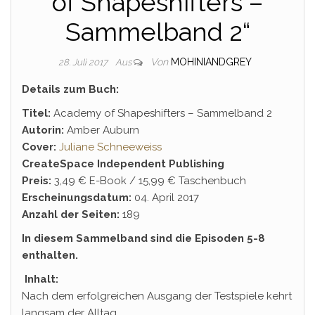
of Shapeshifters –
Sammelband 2“
Von
MOHINIANDGREY
28. Juli 2017
Aus
Details zum Buch:
Titel:
Academy of Shapeshifters – Sammelband 2
Autorin:
Amber Auburn
Cover:
Juliane Schneeweiss
CreateSpace Independent Publishing
Preis:
3,49 € E-Book / 15,99 € Taschenbuch
Erscheinungsdatum:
04. April 2017
Anzahl der Seiten:
189
In diesem Sammelband sind die Episoden 5-8
enthalten.
Inhalt:
Nach dem erfolgreichen Ausgang der Testspiele kehrt
langsam der Alltag