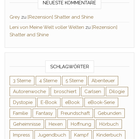
NEUESTE KOMMENTARE
Grey
zu
[Rezension] Shatter and Shine
Leni von Meine Welt voller Welten
zu
[Rezension]
Shatter and Shine
SCHLAGWÖRTER
3 Sterne
4 Sterne
5 Sterne
Abenteuer
Autorenwoche
broschiert
Carlsen
Dilogie
Dystopie
E-Book
eBook
eBook-Serie
Familie
Fantasy
Freundschaft
Gebunden
Geheimnisse
Hexen
Hoffnung
Hörbuch
Impress
Jugendbuch
Kampf
Kinderbuch