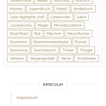
Geheimnisse
Hexen
Hoffnung
Hörbuch
Impress
Jugendbuch
Kampf
Kinderbuch
Lese-Highlights 2016
Leserunden
Liebe
Lovelybooks
Magie
Monatsrückblick
Must-Read
Mut
Märchen
Neue Bücher
Rezension
Rezensionsexemplar
Roman
Spannung
Taschenbuch
Thriller
Trilogie
Vampire
Vergangenheit
Verrat
Vorablesen
IMPRESSUM
Impressum