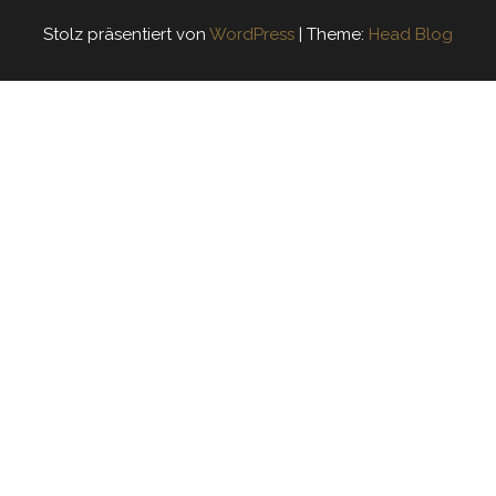
Stolz präsentiert von
WordPress
|
Theme:
Head Blog