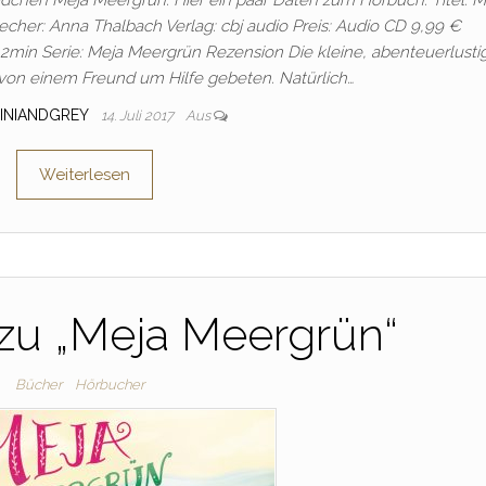
chen Meja Meergrün. Hier ein paar Daten zum Hörbuch: Titel: M
echer: Anna Thalbach Verlag: cbj audio Preis: Audio CD 9,99 €
h 2min Serie: Meja Meergrün Rezension Die kleine, abenteuerlusti
von einem Freund um Hilfe gebeten. Natürlich…
INIANDGREY
14. Juli 2017
Aus
Weiterlesen
zu „Meja Meergrün“
Bücher
Hörbucher