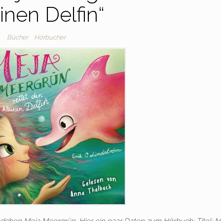
inen Delfin“
Bücher
Hörbucher