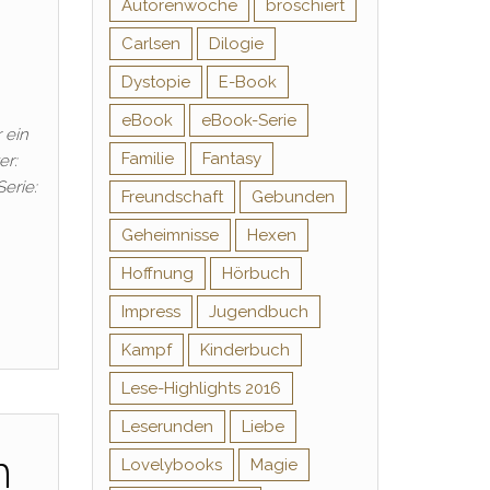
Autorenwoche
broschiert
Carlsen
Dilogie
Dystopie
E-Book
eBook
eBook-Serie
 ein
Familie
Fantasy
er:
erie:
Freundschaft
Gebunden
Geheimnisse
Hexen
Hoffnung
Hörbuch
Impress
Jugendbuch
Kampf
Kinderbuch
Lese-Highlights 2016
Leserunden
Liebe
n
Lovelybooks
Magie