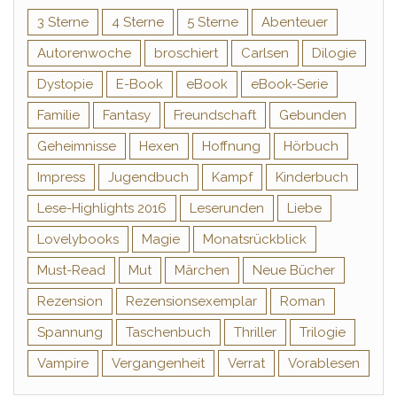
3 Sterne
4 Sterne
5 Sterne
Abenteuer
Autorenwoche
broschiert
Carlsen
Dilogie
Dystopie
E-Book
eBook
eBook-Serie
Familie
Fantasy
Freundschaft
Gebunden
Geheimnisse
Hexen
Hoffnung
Hörbuch
Impress
Jugendbuch
Kampf
Kinderbuch
Lese-Highlights 2016
Leserunden
Liebe
Lovelybooks
Magie
Monatsrückblick
Must-Read
Mut
Märchen
Neue Bücher
Rezension
Rezensionsexemplar
Roman
Spannung
Taschenbuch
Thriller
Trilogie
Vampire
Vergangenheit
Verrat
Vorablesen