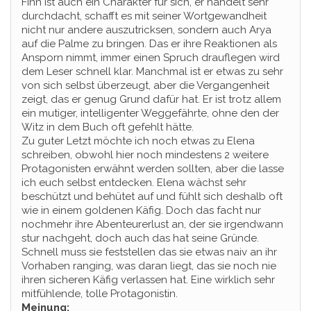
Finn ist auch ein Charakter für sich, er handelt sehr
durchdacht, schafft es mit seiner Wortgewandheit
nicht nur andere auszutricksen, sondern auch Arya
auf die Palme zu bringen. Das er ihre Reaktionen als
Ansporn nimmt, immer einen Spruch drauflegen wird
dem Leser schnell klar. Manchmal ist er etwas zu sehr
von sich selbst überzeugt, aber die Vergangenheit
zeigt, das er genug Grund dafür hat. Er ist trotz allem
ein mutiger, intelligenter Weggefährte, ohne den der
Witz in dem Buch oft gefehlt hätte.
Zu guter Letzt möchte ich noch etwas zu Elena
schreiben, obwohl hier noch mindestens 2 weitere
Protagonisten erwähnt werden sollten, aber die lasse
ich euch selbst entdecken. Elena wächst sehr
beschützt und behütet auf und fühlt sich deshalb oft
wie in einem goldenen Käfig. Doch das facht nur
nochmehr ihre Abenteurerlust an, der sie irgendwann
stur nachgeht, doch auch das hat seine Gründe.
Schnell muss sie feststellen das sie etwas naiv an ihr
Vorhaben ranging, was daran liegt, das sie noch nie
ihren sicheren Käfig verlassen hat. Eine wirklich sehr
mitfühlende, tolle Protagonistin.
Meinung: