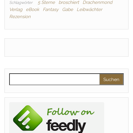
5 Sterne
broschiert
Drachenmond
Schlagwörter
Verlag
eBook
Fantasy
Gabe
Leibwächter
Rezension
Suchen nach: