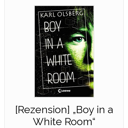
[Rezension] „Boy in a
White Room“