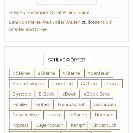
Grey
zu
[Rezension] Shatter and Shine
Leni von Meine Welt voller Welten
zu
[Rezension]
Shatter and Shine
SCHLAGWÖRTER
3 Sterne
4 Sterne
5 Sterne
Abenteuer
Autorenwoche
broschiert
Carlsen
Dilogie
Dystopie
E-Book
eBook
eBook-Serie
Familie
Fantasy
Freundschaft
Gebunden
Geheimnisse
Hexen
Hoffnung
Hörbuch
Impress
Jugendbuch
Kampf
Kinderbuch